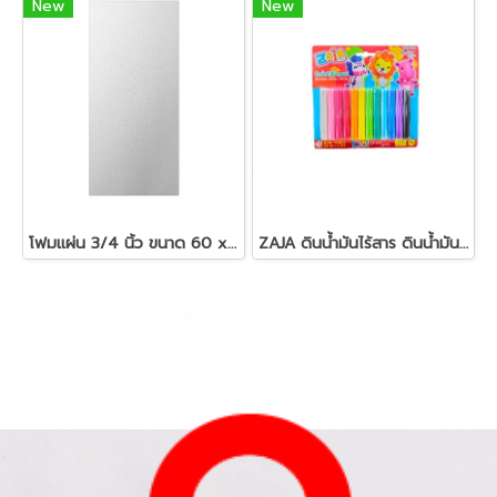
New
New
โฟมแผ่น 3/4 นิ้ว ขนาด 60 x 120 ซม.สีขาว
ZAJA ดินน้ำมันไร้สาร ดินน้ำมันแท่งกลม 200 กรัม