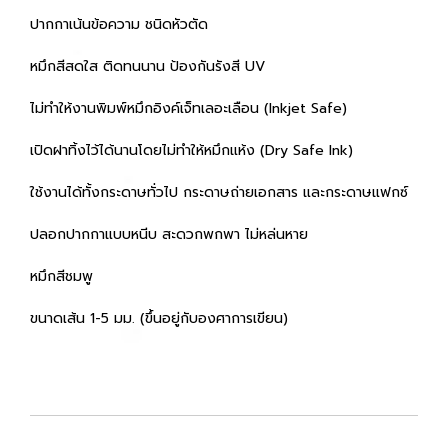
ปากกาเน้นข้อความ ชนิดหัวตัด
หมึกสีสดใส ติดทนนาน ป้องกันรังสี UV
ไม่ทำให้งานพิมพ์หมึกอิงค์เจ็ทเลอะเลือน (Inkjet Safe)
เปิดฝาทิ้งไว้ได้นานโดยไม่ทำให้หมึกแห้ง (Dry Safe Ink)
ใช้งานได้ทั้งกระดาษทั่วไป กระดาษถ่ายเอกสาร และกระดาษแฟกซ์
ปลอกปากกาแบบหนีบ สะดวกพกพา ไม่หล่นหาย
หมึกสีชมพู
ขนาดเส้น 1-5 มม. (ขึ้นอยู่กับองศาการเขียน)