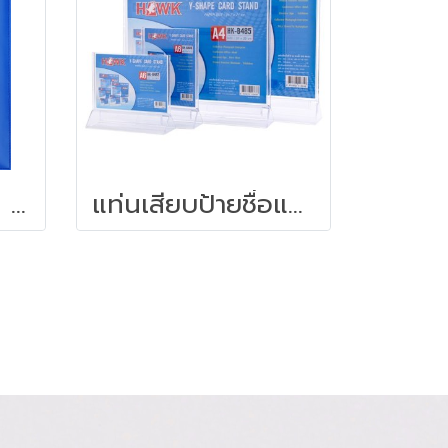
แฟ้มกล่าวรายงาน A4 ครุฑ ปกหนัง
แท่นเสียบป้ายชื่อแนวตั้ง A4 ขาว ฮอร์ค HK-B491