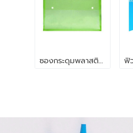
ซองกระดุมพลาสติก F4 ออร์ก้า B-154