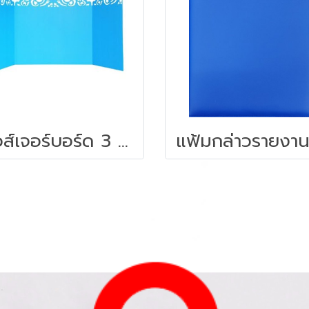
ฟิวส์เจอร์บอร์ด 3 พับ 63x120 คละสี