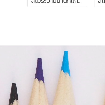
สีไม้ระบายน้ำนกแก้ว 12สี FABER-CASTELL