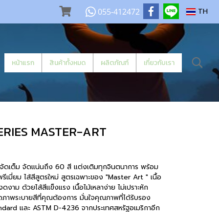
055-412472
TH
หน้าแรก
สินค้าทั้งหมด
ผลิตภัณฑ์
เกี่ยวกับเรา
 SERIES MASTER-ART
จัดเต็ม จัดแน่นถึง 60 สี แต่งเติมทุกจินตนาการ พร้อม
เมี่ยม ไส้สีสูตรใหม่ สูตรเฉพาะของ "Master Art " เนื้อ
งาม ด้วยไส้สีแข็งแรง เนื้อไม้เหลาง่าย ไม่เปราะหัก
าดภาพระบายสีที่คุณต้องการ มั่นใจคุณภาพที่ได้รับรอง
dard และ ASTM D-4236 จากประเทศสหรัฐอเมริกาอีก