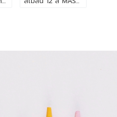
สีไม้ระบายน้ำนกแก้ว 24สี FABER-CASTELL
สีไม้สั้น 12 สี MASTER ART S-SERIES