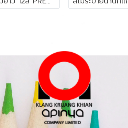
สีไม้ยาว 12สี PREMIUM GRADE MASTER-ART