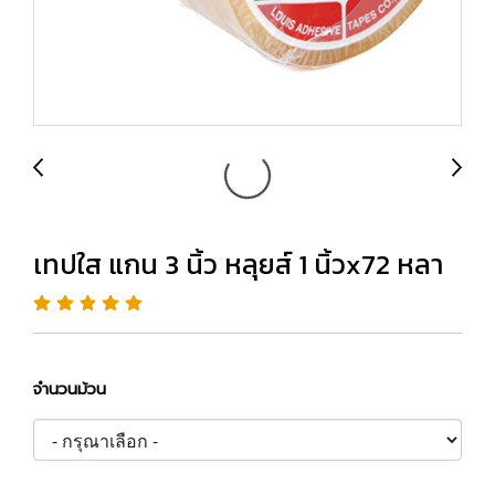
เทปใส แกน 3 นิ้ว หลุยส์ 1 นิ้วx72 หลา
จำนวนม้วน