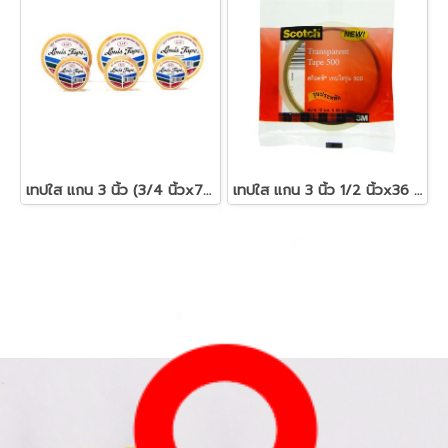
เทปใส แกน 3 นิ้ว (3/4 นิ้วx72 หลา) หลุยส์
เทปใส แกน 3 นิ้ว 1/2 นิ้วx36 หลา สก๊อตช์ 500