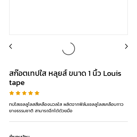
สก๊อตเทปใส หลุยส์ ขนาด 1 นิ้ว Louis
tape
ทปใสเซลลูโลสสีเหลืองนวลใส ผลิตจากฟิล์มเซลลูโลสเคลือบกาว
ยางธรรมชาติ สามารถฉีกได้ด้วยมือ