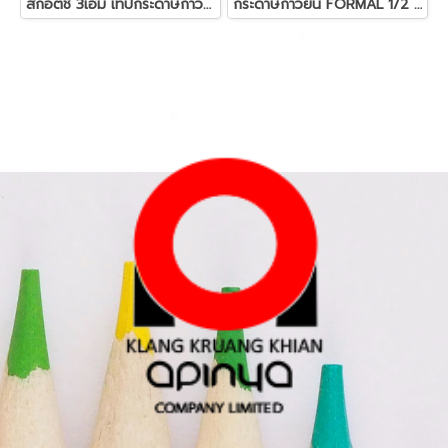
สก๊อตช์ 3เอ็ม เทปกระดาษกาวย่น 1.5" 36 มม.x 20 หลา
กระดาษกาวย่น FORMAL 1/2 3/4 1.5" / 2"