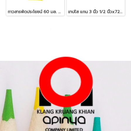
กาวสารพัดประโยชน์ 60 มล. UHU
เทปใส แกน 3 นิ้ว 1/2 นิ้วx72 หลา หลุยส์