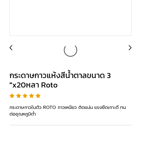
กระดาษกาวแห้งสีน้ำตาลขนาด 3
"x20หลา Roto
กระดาษกาวในตัว ROTO กาวเหนียว ติดแน่น แรงยึดเกาะดี ทน
ต่ออุณหภูมิต่ำ