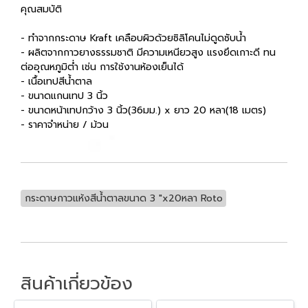
คุณสมบัติ
- ทำจากกระดาษ Kraft เคลือบผิวด้วยซิลิโคนไม่ดูดซับน้ำ
- ผลิตจากกาวยางธรรมชาติ มีความเหนียวสูง แรงยึดเกาะดี ทน
ต่ออุณหภูมิต่ำ เช่น การใช้งานห้องเย็นได้
- เนื้อเทปสีน้ำตาล
- ขนาดแกนเทป 3 นิ้ว
- ขนาดหน้าเทปกว้าง 3 นิ้ว(36มม.) x ยาว 20 หลา(18 เมตร)
- ราคาจำหน่าย / ม้วน
กระดาษกาวแห้งสีน้ำตาลขนาด 3 "x20หลา Roto
สินค้าเกี่ยวข้อง