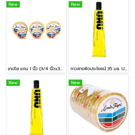
New
New
เทปใส แกน 1 นิ้ว (3/4 นิ้วx36 หลา) หลุยส์
กาวสารพัดประโยชน์ 35 มล. UHU
New
New