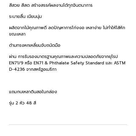
สีสวย สีสด สร้างสรรค์ผลงานได้ทุกจินตนาการ
ระบายลื่น เนียนนุ่ม
ผลิตจากไม้คุณภาพดี ลดปัญหาการโก่งงอ เหลาง่าย ไม่ทำให้ไส้หัก
ขณะเหลา
ด้ามทรงหกเหลี่ยมจับถนัดมือ
ผ่าน การรับรองมาตรฐานคุณภาพและความปลอดภัยจากยุโรป
EN71/9 หรือ EN71 & Phthalate Safety Standard และ ASTM
D-4236 จากสหรัฐอเมริกา
แถมกบเหลาดินสอในกล่อง
รุ่น 2 หัว 48 สี