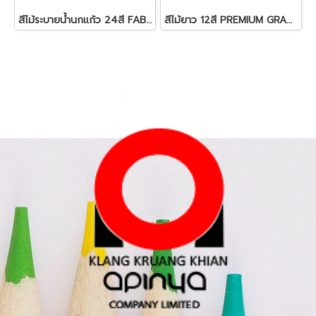
สีไม้ระบายน้ำนกแก้ว 24สี FABER-CASTELL
สีไม้ยาว 12สี PREMIUM GRADE MASTER-ART