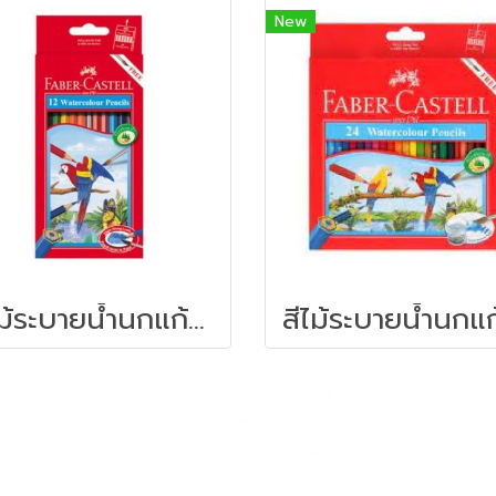
New
สีไม้ระบายน้ำนกแก้ว 12สี FABER-CASTELL