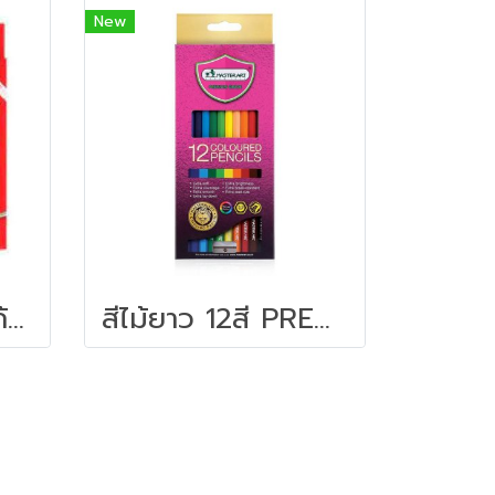
New
สีไม้ระบายน้ำนกแก้ว 24สี FABER-CASTELL
สีไม้ยาว 12สี PREMIUM GRADE MASTER-ART