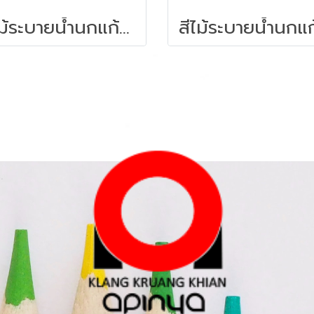
สีไม้ระบายน้ำนกแก้ว 24สี FABER-CASTELL