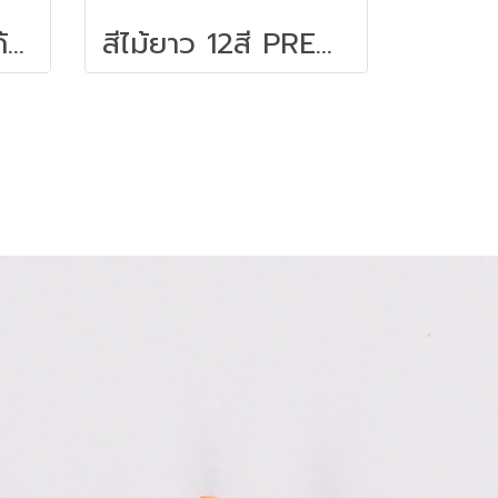
สีไม้ระบายน้ำนกแก้ว 12สี FABER-CASTELL
สีไม้ยาว 12สี PREMIUM GRADE MASTER-ART