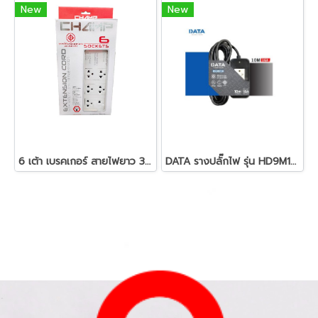
New
New
6 เต้า เบรคเกอร์ สายไฟยาว 3 เมตร รุ่น CS-TIS-360/3M
DATA รางปลั๊กไฟ รุ่น HD9M10 2 จุด ความยาว 10 เมตร สีดำ