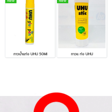
New
New
กาวน้ำแท่ง UHU 50Ml
กาวแ ท่ง UHU