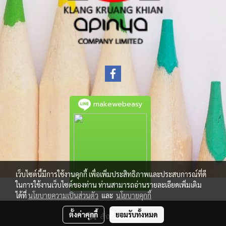
makewebeasy
เว็บไซต์นี้มีการใช้งานคุกกี้ เพื่อเพิ่มประสิทธิภาพและประสบการณ์ที่ดี
ในการใช้งานเว็บไซต์ของท่าน ท่านสามารถอ่านรายละเอียดเพิ่มเติม
ได้ที่
นโยบายความเป็นส่วนตัว
และ
นโยบายคุกกี้
© Copyright 2021 All Rights Reserved.
ตั้งค่าคุกกี้
ยอมรับทั้งหมด
สั่งซื้อสินค้า