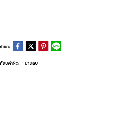
Share
ฑ์ลบคำผิด
,
ยางลบ