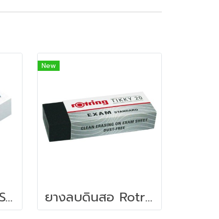
New
ยางลบ ครึ่งหมึก STAEDTLER 526 BT30
ยางลบดินสอ Rotring TIKKY20EXAM