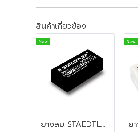
สินค้าเกี่ยวข้อง
New
New
ยางลบ STAEDTLER 52635B สีดำ