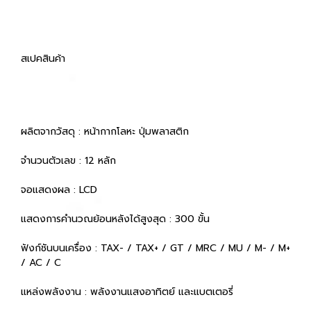
สเปคสินค้า
ผลิตจากวัสดุ : หน้ากากโลหะ ปุ่มพลาสติก
จำนวนตัวเลข : 12 หลัก
จอแสดงผล : LCD
แสดงการคำนวณย้อนหลังได้สูงสุด : 300 ขั้น
ฟังก์ชันบนเครื่อง : TAX- / TAX+ / GT / MRC / MU / M- / M+
/ AC / C
แหล่งพลังงาน : พลังงานแสงอาทิตย์ และแบตเตอรี่