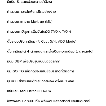
มีแป้น % และหน่วยความจำอิสระ
คำนวณตามหลักพีชคณิตอย่างง่าย
คำนวณราคาขาย Mark up (MU)
คำนวณภาษีมูลค่าเพิ่มอัตโนมัติ (TAX+, TAX-)
ตั้งระบบปรับทศนิยม (F, Cut , 5/4, ADD Mode)
ตั้งทศนิยมได้ 4 ตำแหน่ง และตั้งเป็นเศษทศนิยม 2 ตำหน่งได้
มีปุ่ม DISP เพื่อปรับรูปแบบของจุลภาค
ปุ่ม GO TO เลือกดูข้อมูลไปยังบรรทัดที่ต้องการ
ปุ่มแป้น สำหรับลบตัวเลขถอยหลัง ครั้งละ 1 หลัก
แผ่นโลหะครอบบริเวณแป้นพิมพ์
ใช้พลังงาน 2 ระบบ ทั้ง พลังงานแสงอาทิตย์ และแบตเตอรี่