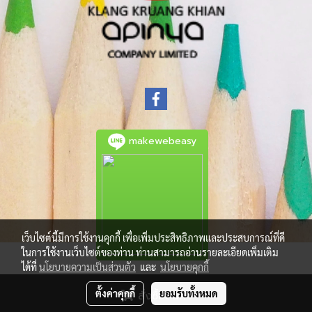
makewebeasy
เว็บไซต์นี้มีการใช้งานคุกกี้ เพื่อเพิ่มประสิทธิภาพและประสบการณ์ที่ดี
ในการใช้งานเว็บไซต์ของท่าน ท่านสามารถอ่านรายละเอียดเพิ่มเติม
ได้ที่
นโยบายความเป็นส่วนตัว
และ
นโยบายคุกกี้
© Copyright 2021 All Rights Reserved.
ตั้งค่าคุกกี้
ยอมรับทั้งหมด
สั่งซื้อสินค้า
Powered by
MakeWebEasy.com