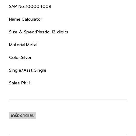
SAP No.:100004009
Name:Calculator
Size & Spec.:Plastic-12 digits
Material:Metal
Color:Silver
Single/Asst.:Single
Sales Pk.:1
เครื่องคิดเลข