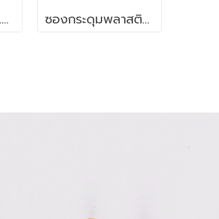
แท่นเสียบป้ายชื่อแนวตั้ง A4 ขาว ฮอร์ค HK-B491
ซองกระดุมพลาสติก F4 ออร์ก้า B-154