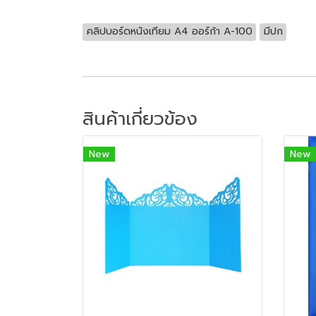
คลิปบอร์ดหนังเทียม A4 ออร์ก้า A-100
มีปก
สินค้าเกี่ยวข้อง
New
New