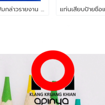
แฟ้มกล่าวรายงาน A4 ครุฑ ปกหนัง