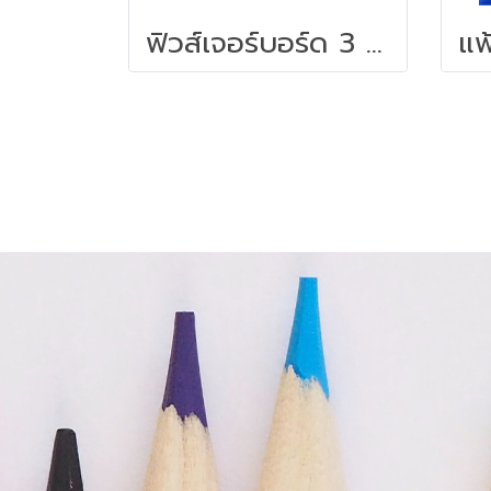
ฟิวส์เจอร์บอร์ด 3 พับ 63x120 คละสี