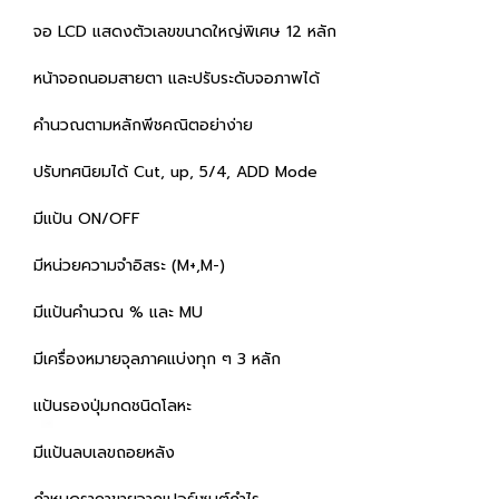
จอ LCD แสดงตัวเลขขนาดใหญ่พิเศษ 12 หลัก
หน้าจอถนอมสายตา และปรับระดับจอภาพได้
คำนวณตามหลักพีชคณิตอย่าง่าย
ปรับทศนิยมได้ Cut, up, 5/4, ADD Mode
มีแป้น ON/OFF
มีหน่วยความจำอิสระ (M+,M-)
มีแป้นคำนวณ % และ MU
มีเครื่องหมายจุลภาคแบ่งทุก ๆ 3 หลัก
แป้นรองปุ่มกดชนิดโลหะ
มีแป้นลบเลขถอยหลัง