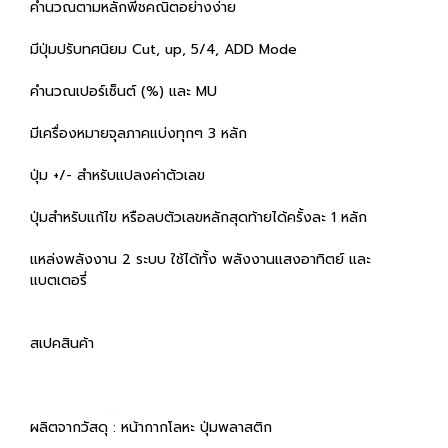
คำนวณตามหลักพีชคณิตอย่างง่าย
มีปุ่มปรับทศนิยม Cut, up, 5/4, ADD Mode
คำนวณเปอร์เซ็นต์ (%) และ MU
มีเครื่องหมายจุลภาคแบ่งทุกๆ 3 หลัก
ปุ่ม +/- สำหรับแปลงค่าตัวเลข
ปุ่มสำหรับแก้ไข หรือลบตัวเลขหลักสุดท้ายได้ครั้งละ 1 หลัก
แหล่งพลังงาน 2 ระบบ ใช้ได้ทั้ง พลังงานแสงอาทิตย์ และ
แบตเตอรี่
สเปคสินค้า
ผลิตจากวัสดุ : หน้ากากโลหะ ปุ่มพลาสติก