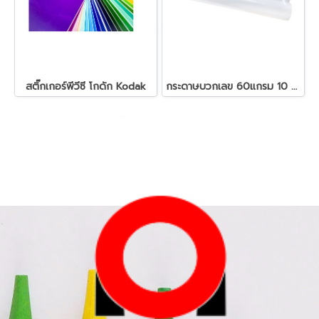
สติ๊กเกอร์พีวีซี โกดัก Kodak
กระดาษบวกเลข 60แกรม 10 ม้วน/cแพ็ค ซากุระ 3 นิ้ว