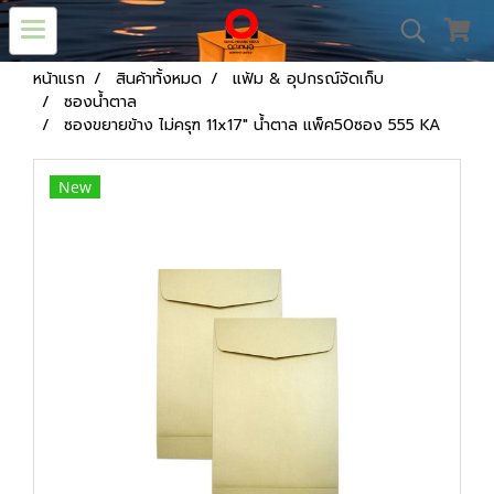
หน้าแรก
สินค้าทั้งหมด
แฟ้ม & อุปกรณ์จัดเก็บ
ซองน้ำตาล
ซองขยายข้าง ไม่ครุฑ 11x17" น้ำตาล แพ็ค50ซอง 555 KA
New