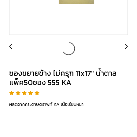
ซองขยายข้าง ไม่ครุฑ 11x17" น้ำตาล
แพ็ค50ซอง 555 KA
ผลิตจากกระดาษดราฟท์ KA เนื้อเรียบหนา