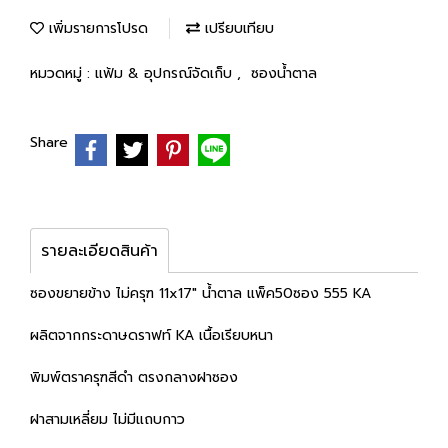
เพิ่มรายการโปรด
เปรียบเทียบ
หมวดหมู่ :
แฟ้ม & อุปกรณ์จัดเก็บ
,
ซองน้ำตาล
Share
รายละเอียดสินค้า
ซองขยายข้าง ไม่ครุฑ 11x17" น้ำตาล แพ็ค50ซอง 555 KA
ผลิตจากกระดาษดราฟท์ KA เนื้อเรียบหนา
พิมพ์ตราครุฑสีดำ ตรงกลางฝาซอง
ฝาสามเหลี่ยม ไม่มีแถบกาว