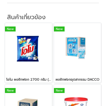
สินค้าเกี่ยวข้อง
New
New
โอโม ผงซักฟอก 2700 กรัม (สอบถามราคา)
ผงซักฟอกอุตสากรรม DACCO
New
New