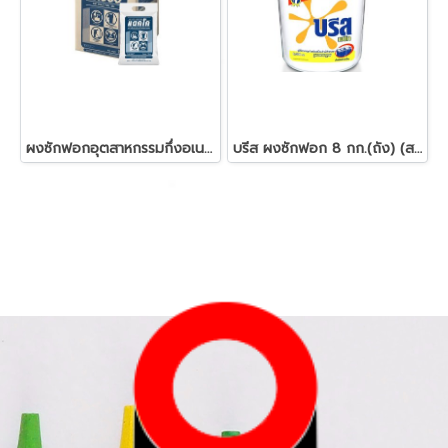
ผงซักฟอกอุตสาหกรรมกึ่งอเนกประสงค์ ยี่ห้อ DACCO (แพค 1 กิโลกรัม)
บรีส ผงซักฟอก 8 กก.(ถัง) (สอบถามราคา)