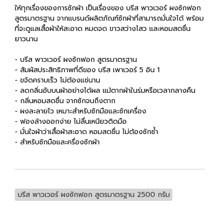
ให้ทุกเรื่องของการซักผ้า เป็นเรื่องของ บรีส พาวเวอร์ ผงซักฟอก
สูตรมาตรฐาน จากแบรนด์ผลิตภัณฑ์ซักผ้าที่สามารถมั่นใจได้ พร้อม
ที่จะดูแลเสื้อผ้าให้สะอาด หมดจด ขาวสว่างไสว และหอมสดชื่น
ยาวนาน
- บรีส พาวเวอร์ ผงซักฟอก สูตรมาตรฐาน
- สัมผัสประสิทธิภาพที่ดีของ บรีส เพาเวอร์ 5 อิน 1
- ขจัดคราบเร็ว ไม่ต้องแช่นาน
- ลดกลิ่นอับบนผ้าอย่างได้ผล แม้ตากผ้าในร่มหรือเวลากลางคืน
- กลิ่นหอมสดชื่น จากซักจนถึงตาก
- ผงละลายไว เหมาะสำหรับซักมือและซักเครื่อง
- ฟองล้างออกง่าย ไม่ลื่นเหนียวติดมือ
- มั่นใจผ้าว่าเสื้อผ้าสะอาด หอมสดชื่น ไม่ต้องซักซ้ำ
- สำหรับซักมือและครื่องซักผ้า
บรีส พาวเวอร์ ผงซักฟอก สูตรมาตรฐาน 2500 กรัม