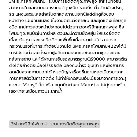
3M อะคริลิกโฟมเทป ระบบการยึดติดคุณภาพสูง สำหรับทั้งชิ้น
ส่วนภายในและภายนอกรถยนต์ทุกชนิด รวมถึง คิ้วด้านข้างประตู
รถ แผงแสตนเลสสำหรับตกแต่งภายนอกCladdingคิ้วขอบ
หน้าต่าง แผงกันแมลง ชิ้นงานตกแต่งภายใน และชุดแต่งเกือบทุก
ชนิด เทปกาวสองหน้าประกอบไปด้วยกาวอะคริลิกคุณภาพสูง ซึ่ง
โฟมมีคุณสมบัติในการไหล ตัวและมีความยืดหยุ่น ให้แรงยึดติด
เบื้องต้นสูง และแรงยึดติดจะเพิ่มขึ้นเมื่อเวลาผ่านไป สามารถ
กระจายแรงที่มากระทำต่อชิ้นงานได้ 3Mอะคริลิกโฟมเทป4229ได้มี
การใช้งานทั่วโลกทั้งจากผู้ผลิตยานยนต์และในตลาดชุดตกแต่ง
หลังการขาย และได้ผ่านการรับรองมาตรฐานQS9000 สามารถติด
ตั้งได้อย่างต่อเนื่องไร้รอยต่อ ป้องกันน้ำรั่ว,ฝุ่นเข้า และยังสามาร
ลดเสียงจากภายนอกได้ หมดปัญหาเรื่องชิ้นงานหลุดเนื่องมาจาก
การคลายตัวในการติดตั้ง ไม่ทำให้เกิดสนิมอันเนื่องมาจากการเจาะรู
และการใช้สกรู,ริเว็ต หรือ หมุดยึดต่างๆ ใช้งานง่าย ไม่ยุ่งยากหรือ
เลอะเทอะเหมือนกาวประเภทน้ำ
3M อะคริลิกโฟมเทป ระบบการยึดติดคุณภาพสูง