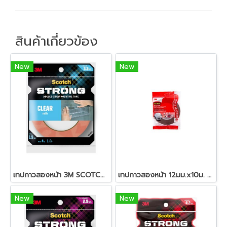
สินค้าเกี่ยวข้อง
New
New
เทปกาวสองหน้า 3M SCOTCH STRONG เทปกาวสองหน้าแรงยึดติดสูง
เทปกาวสองหน้า 12มม.x10ม. สีเทา สก๊อตช์
New
New