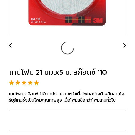
เทปโฟม 21 มม.x5 ม. สก๊อตช์ 110
เทปโฟม สก๊อตช์ 110 เทปกาวสองหน้าเนื้อโฟมอย่างดี ผลิตจากโพ
รียูรีเทนซึ่งเป็นโฟมคุณภาพสูง เนื้อโฟมแข็งกว่าโฟมเทปทั่วไป