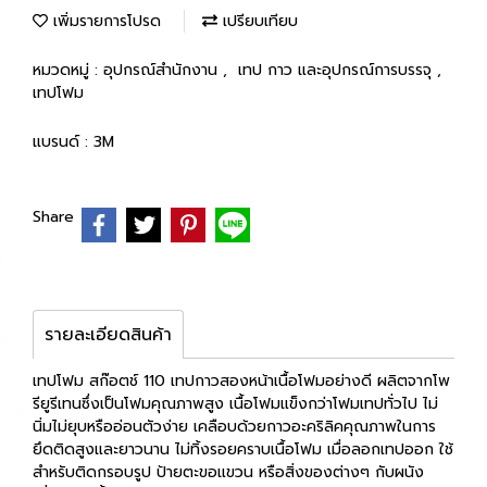
เพิ่มรายการโปรด
เปรียบเทียบ
หมวดหมู่ :
อุปกรณ์สำนักงาน
,
เทป กาว และอุปกรณ์การบรรจุ
,
เทปโฟม
แบรนด์ :
3M
Share
รายละเอียดสินค้า
เทปโฟม สก๊อตช์ 110 เทปกาวสองหน้าเนื้อโฟมอย่างดี ผลิตจากโพ
รียูรีเทนซึ่งเป็นโฟมคุณภาพสูง เนื้อโฟมแข็งกว่าโฟมเทปทั่วไป ไม่
นิ่มไม่ยุบหรืออ่อนตัวง่าย เคลือบด้วยกาวอะคริลิคคุณภาพในการ
ยึดติดสูงและยาวนาน ไม่ทิ้งรอยคราบเนื้อโฟม เมื่อลอกเทปออก ใช้
สำหรับติดกรอบรูป ป้ายตะขอแขวน หรือสิ่งของต่างๆ กับผนัง