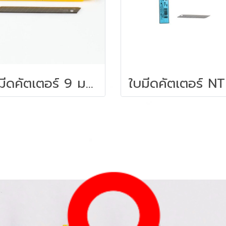
ใบมีดคัตเตอร์ 9 มม. 6 ใบ/หลอด โอฟ่า AB-6/10