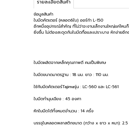
รายละเอียดสินค้า
ข้อมูลสินค้า
ใบมีดคัตเตอร์ (หลอด6ใบ) ออร์ก้า L-150
อีกหนึ่งอุปกรณ์สำคัญ ที่ไม่ว่าจะงานเล็กงานใหญ่แค่ไห
ยิ่งขึ้น ไม่ต้องสะดุดกับใบมีดทื่อและเปราะบาง หักง่ายอีก
ใบมีดผลิตจากเหล็กคุณภาพดี คมเป็นพิเศษ
ใบมีดขนาดมาตรฐาน : 18 มม. ยาว : 110 มม.
ใช้กับมีดคัตเตอร์Tajimaรุ่น : LC-560 และ LC-561
ใบมีดทำมุมเฉียง : 45 องศา
หักใบมีดได้ทั้งหมดจำนวน : 14 ครั้ง
บรรจุในหลอดพลาสติกขนาด (กว้าง x ยาว x หนา): 2.5 ×