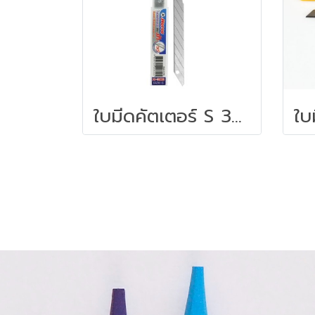
ใบมีดคัตเตอร์ S 30 องศา 9 มม. (หลอด 6 ใบ) ตราม้า