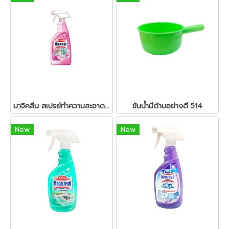
มาจิคลีน สเปรย์ทำความสะอาดห้องน้ำสีชมพู 500 มล.
ขันน้ำมีด้ามอย่างดี 514
New
New