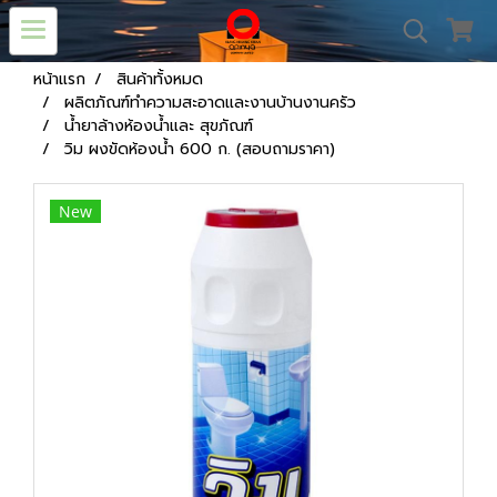
หน้าแรก
สินค้าทั้งหมด
ผลิตภัณฑ์ทำความสะอาดและงานบ้านงานครัว
น้ำยาล้างห้องน้ำและ สุขภัณฑ์
วิม ผงขัดห้องน้ำ 600 ก. (สอบถามราคา)
New