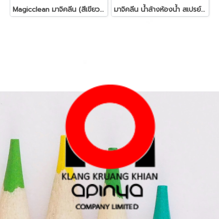
Magicclean มาจิคลีน (สีเขียว)น้ำยาทำความสะอาด
มาจิคลีน น้ำล้างห้องน้ำ สเปรย์ เฟรช บูเก้ 500มล