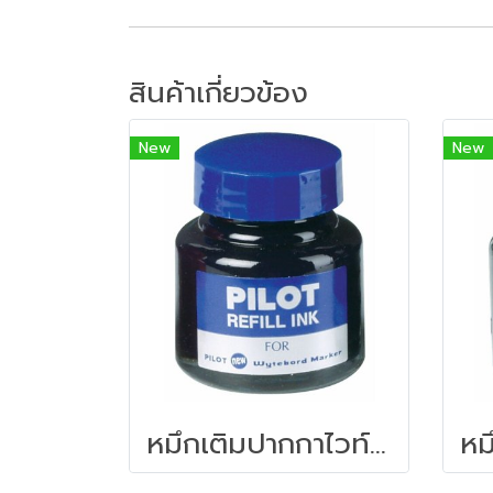
สินค้าเกี่ยวข้อง
New
New
หมึกเติมปากกาไวท์บอร์ด 30 ซีซี. สีน้ำเงิน ไพล็อต