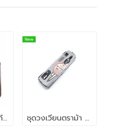
New
หมึกเติมปากกาไวท์บอร์ด 30 ซีซี. สีแดง ไพล็อต
ชุดวงเวียนตราม้า H-813