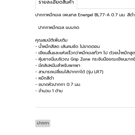
รายละเอียดสินค้า
ปากกาหมึกเจล เพนเทล Energel BL77-A 0.7 มม. สีดำ
ปากกาหมึกเจล แบบกด
คุณสมบัติเพิ่มเติม
- น้ำหมึกสีสด เส้นคมชัด ไม่ขาดตอน
- เขียนลื่นและแห้งเร็วกว่าหมึกเจลทั่วๆ ไป ด้วยน้ำหมึ
- หุ้มยางนิ่มบริเวณ Grip Zone กระชับมือขณะเขียนมากยิ่
- มีคลิปหนีบสำหรับพกพา
- สามารถเปลี่ยนไส้ปากกาได้ (รุ่น LR7)
- หมึกสีดำ
- ขนาดหัวปากกา 0.7 มม.
- จำนวน 1 ด้าม
ปากกา