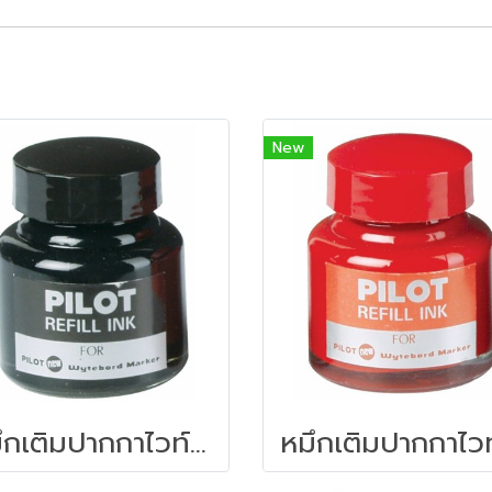
New
หมึกเติมปากกาไวท์บอร์ด 30 ซีซี. สีดำ ไพล็อต