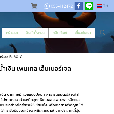
055-412472
TH
หน้าแรก
สินค้าทั้งหมด
ผลิตภัณฑ์
เกี่ยวกับเรา
นอร์เจล BL60-C
้ำเงิน เพนเทล เอ็นเนอร์เจล
้ำเงิน ปากกาหมึกเจลแบบปลอก สามารถถอดเปลี่ยนไส้
ชัด ไม่ขาดตอน ด้วยหมึกสูตรพิเศษของเพนเทล หมึกเจล
ะ เหมาะอย่างยิ่งสำหรับใช้เขียนเช็ค หรือเอกสารสำคัญๆ ได้
บได้กระชับมือขณะเขียน ผลิตและนำเข้าจากประเทศญี่ปุ่น