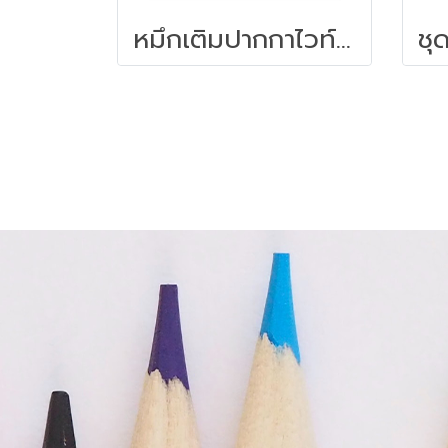
หมึกเติมปากกาไวท์บอร์ด 30 ซีซี. สีน้ำเงิน ไพล็อต