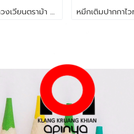
ชุดวงเวียนตราม้า H-813