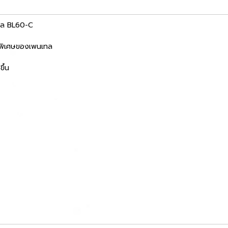
์เจล BL60-C
ูตรพิเศษของเพนเทล
ึ้น