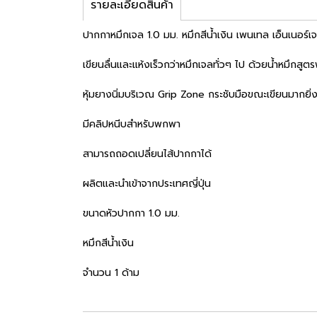
รายละเอียดสินค้า
ปากกาหมึกเจล 1.0 มม. หมึกสีน้ำเงิน เพนเทล เอ็นเนอร
เขียนลื่นและแห้งเร็วกว่าหมึกเจลทั่วๆ ไป ด้วยน้ำหมึกส
หุ้มยางนิ่มบริเวณ Grip Zone กระชับมือขณะเขียนมากยิ่งข
มีคลิปหนีบสำหรับพกพา
สามารถถอดเปลี่ยนไส้ปากกาได้
ผลิตและนำเข้าจากประเทศญี่ปุ่น
ขนาดหัวปากกา 1.0 มม.
หมึกสีน้ำเงิน
จำนวน 1 ด้าม