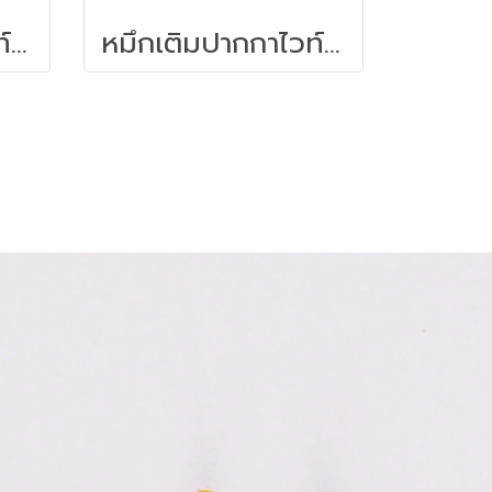
หมึกเติมปากกาไวท์บอร์ด 30 ซีซี. สีแดง ไพล็อต
หมึกเติมปากกาไวท์บอร์ด 30 ซีซี. สีดำ ไพล็อต