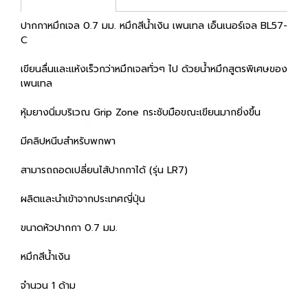
ปากกาหมึกเจล 0.7 มม. หมึกสีน้ำเงิน เพนเทล เอ็นเนอร์เจล BL57-
C
เขียนลื่นและแห้งเร็วกว่าหมึกเจลทั่วๆ ไป ด้วยน้ำหมึกสูตรพิเศษของ
เพนเทล
หุ้มยางนิ่มบริเวณ Grip Zone กระชับมือขณะเขียนมากยิ่งขึ้น
มีคลิปหนีบสำหรับพกพา
สามารถถอดเปลี่ยนไส้ปากกาได้ (รุ่น LR7)
ผลิตและนำเข้าจากประเทศญี่ปุ่น
ขนาดหัวปากกา 0.7 มม.
หมึกสีน้ำเงิน
จำนวน 1 ด้าม