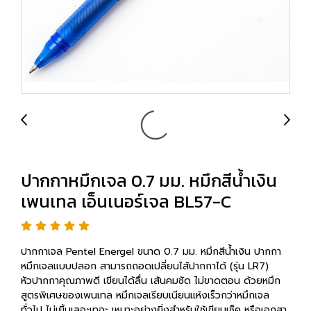
ปากกาหมึกเจล 0.7 มม. หมึกสีน้ำเงิน
เพนเทล เอ็นเนอร์เจล BL57-C
ปากกาเจล Pentel Energel ขนาด 0.7 มม. หมึกสีน้ำเงิน ปากกา
หมึกเจลแบบปลอก สามารถถอดเปลี่ยนไส้ปากกาได้ (รุ่น LR7)
หัวปากกาคุณภาพดี เขียนได้ลื่น เส้นคมชัด ไม่ขาดตอน ด้วยหมึก
สูตรพิเศษของเพนเทล หมึกเจลเรียบเนียนแห้งเร็วกว่าหมึกเจล
ทั่วไป ไม่เยิ้มเลอะเทอะ เหมาะอย่างยิ่งสำหรับใช้เขียนเช็ค หรือเอกสา