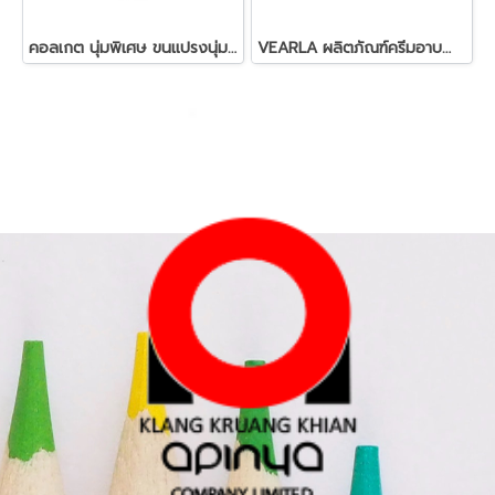
คอลเกต นุ่มพิเศษ ขนแปรงนุ่มพิเศษ ขนาดสำหรับเด็ก
VEARLA ผลิตภัณฑ์ครีมอาบน้ำ กลิ่นไวท์สวีท ขนาด 3.8 ลิตร