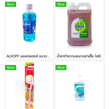
New
New
ALSOFF แอลกอฮอล์ ขนาด 450 ml.
น้ำยาทำความสะอาดฆ่าเชื้อ ไฮยีน 5 ลิตร เดทตอล (สอบถามราคา)
New
New