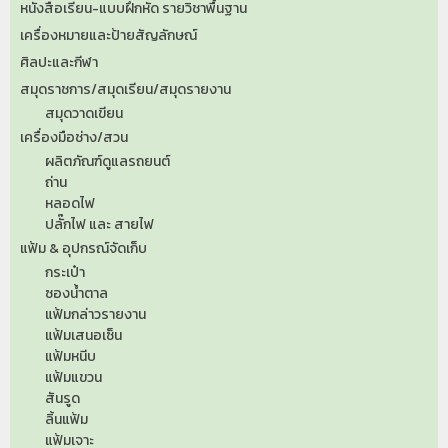
หนังสือเรียน-แบบฝึกหัด รายวิชาพื้นฐาน
เครื่องหมายและป้ายสัญลักษณ์
ศิลปะและกีฬา
สมุดราชการ/สมุดเรียน/สมุดรายงาน
สมุดวาดเขียน
เครื่องมือช่าง/สวน
ผลิตภัณฑ์ดูแลรถยนต์
ถ่าน
หลอดไฟ
ปลั๊กไฟ และ สายไฟ
แฟ้ม & อุปกรณ์จัดเก็บ
กระเป๋า
ซองน้ำตาล
แฟ้มกล่าวรายงาน
แฟ้มเสนอเซ็น
แฟ้มหนีบ
แฟ้มแขวน
สันรูด
ลิ้นแฟ้ม
แฟ้มเจาะ