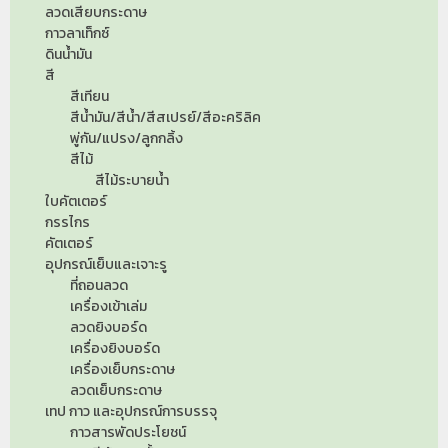
ลวดเสียบกระดาษ
กาวลาเท็กซ์
ดินน้ำมัน
สี
สีเทียน
สีน้ำมัน/สีน้ำ/สีสเปรย์/สีอะคริลิค
พู่กัน/แปรง/ลูกกลิ้ง
สีไม้
สีไม้ระบายน้ำ
ใบคัตเตอร์
กรรไกร
คัตเตอร์
อุปกรณ์เย็บและเจาะรู
ที่ถอนลวด
เครื่องเข้าเล่ม
ลวดยิงบอร์ด
เครื่องยิงบอร์ด
เครื่องเย็บกระดาษ
ลวดเย็บกระดาษ
เทป กาว และอุปกรณ์การบรรจุ
กาวสารพัดประโยชน์