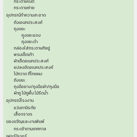
กระดาษโน๊ต
กระดาษถ่าย
อุปกรณ์ทำความสะอาด
ถังเอนกประสงค์
ถุงขยะ
ถุุงขยะแดง
ถุงขยะดำ
กล่องใส่กระดาษทิชชู่
พรมเช็ดเท้า
ผ้าเช็ดอเนกประสงค์
แปลงขัดอเนกประสงค์
ไม้กวาด ที่โกยผง
ถังขยะ
ถุงมือยาง/ถุงมือผ้า/ถุงมือ
ผ้าถู ไม้ถูพื้น ไม้รีดน้ำ
อุปกรณ์โรงงาน
แว่นตานิรภัย
เสื้อจราจร
ของขวัญและงานพิมพ์
กระเช้าตามเทศกาล
เฟอร์นิเจอร์