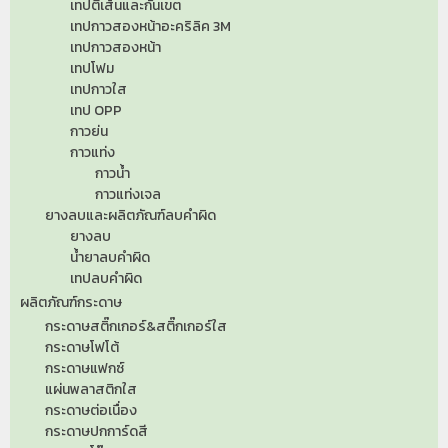
เทปตีเส้นและกั้นเขต
เทปกาวสองหน้าอะคริลิค 3M
เทปกาวสองหน้า
เทปโฟม
เทปกาวใส
เทป OPP
กาวย่น
กาวแท่ง
กาวน้ำ
กาวแท่งเจล
ยางลบและผลิตภัณฑ์ลบคำผิด
ยางลบ
น้ำยาลบคำผิด
เทปลบคำผิด
ผลิตภัณฑ์กระดาษ
กระดาษสติ๊กเกอร์&สติ๊กเกอร์ใส
กระดาษโฟโต้
กระดาษแฟกซ์
แผ่นพลาสติกใส
กระดาษต่อเนื่อง
กระดาษปกการ์ดสี