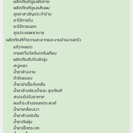
ผลิตภัณฑ์ดูแลผิวกาย
ผลิตภัณฑ์ดูแลเส้นผม
ชุดยาสามัญประจำบ้าน
ยาใช้ภายใน
ยาใช้ภายนอก
ชุดประถมพยาบาล
ผลิตภัณฑ์ทำความสะอาดและงานบ้านงานครัว
แก้ว/หลอด
กาแฟ/โอวัลติน/ครีมเทียม
ผลิตภัณฑ์ปรับผ้านุ่ม
สบู่เหลว
น้ำยาล้างจาน
กำจัดแมลง
น้ำยาฆ่าเชื้อดับกลิ่น
น้ำยาล้างห้องน้ำและ สุขภัณฑ์
สเปรย์ปรับอากาศ
ผงชำระล้างอเนกประสงค์
น้ำยาเคลือบเงา
น้ำยาล้างท่อตัน
น้ำยาดันฝุ่น
น้ำยาเช็ดกระจก