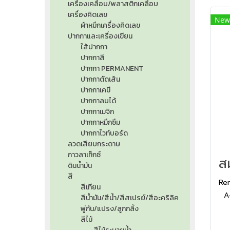
เครื่องเคลือบ/พลาสติกเคลือบ
เครื่องคิดเลข
New
ผ้าหมึกเครื่องคิดเลข
ปากกาและเครื่องเขียน
ใส้ปากกา
ปากกาสี
ปากกา PERMANENT
ปากกาตัดเส้น
ปากกาเคมี
ปากกาลบได้
ปากกาเมจิก
ปากกาหมึกซึม
ปากกาไวท์บอร์ด
ลวดเสียบกระดาษ
กาวลาเท็กซ์
ดินน้ำมัน
สี
Re
สีเทียน
A
สีน้ำมัน/สีน้ำ/สีสเปรย์/สีอะคริลิค
ผล
พู่กัน/แปรง/ลูกกลิ้ง
สีไม้