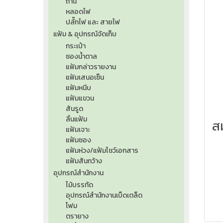
ถ่าน
หลอดไฟ
ปลั๊กไฟ และ สายไฟ
แฟ้ม & อุปกรณ์จัดเก็บ
กระเป๋า
ซองน้ำตาล
แฟ้มกล่าวรายงาน
แฟ้มเสนอเซ็น
แฟ้มหนีบ
แฟ้มแขวน
สันรูด
ลิ้นแฟ้ม
แฟ้มเจาะ
แฟ้มซอง
แฟ้มห่วง/แฟ้มโชว์เอกสาร
แฟ้มสันกว้าง
อุปกรณ์สำนักงาน
ไม้บรรทัด
อุปกรณ์สำนักงานเบ็ดเตล็ด
โฟม
ตรายาง