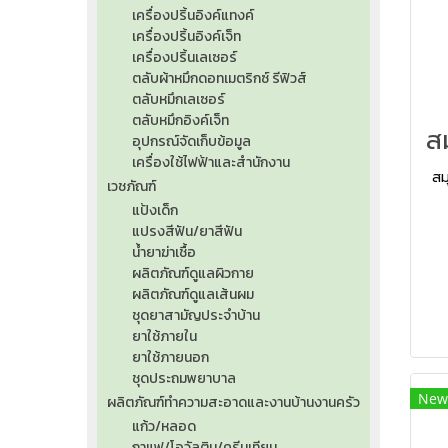
เครื่องปริ้นอิงค์แทงค์
เครื่องปริ้นอิงค์เจ็ท
เครื่องปริ้นเลเซอร์
ตลับผ้าหมึกดอทเมตริกซ์ รีฟิวส์
ตลับหมึกเลเซอร์
ตลับหมึกอิงค์เจ็ท
อุปกรณ์จัดเก็บข้อมูล
เครื่องใช้ไฟฟ้าและสำนักงาน
สม
เวชภัณฑ์
แป้งเด็ก
แปรงสีฟัน/ยาสีฟัน
น้ำยาฆ่าเชื้อ
ผลิตภัณฑ์ดูแลผิวกาย
ผลิตภัณฑ์ดูแลเส้นผม
ชุดยาสามัญประจำบ้าน
ยาใช้ภายใน
ยาใช้ภายนอก
ชุดประถมพยาบาล
New
ผลิตภัณฑ์ทำความสะอาดและงานบ้านงานครัว
แก้ว/หลอด
กาแฟ/โอวัลติน/ครีมเทียม