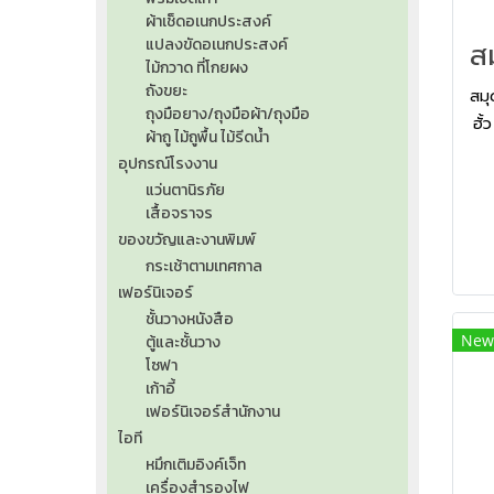
ผ้าเช็ดอเนกประสงค์
แปลงขัดอเนกประสงค์
ไม้กวาด ที่โกยผง
ถังขยะ
สมุ
ถุงมือยาง/ถุงมือผ้า/ถุงมือ
ฮั้
ผ้าถู ไม้ถูพื้น ไม้รีดน้ำ
ส
อุปกรณ์โรงงาน
แว่นตานิรภัย
เสื้อจราจร
ของขวัญและงานพิมพ์
กระเช้าตามเทศกาล
เฟอร์นิเจอร์
ชั้นวางหนังสือ
New
ตู้และชั้นวาง
โซฟา
เก้าอี้
เฟอร์นิเจอร์สำนักงาน
ไอที
หมึกเติมอิงค์เจ็ท
เครื่องสำรองไฟ