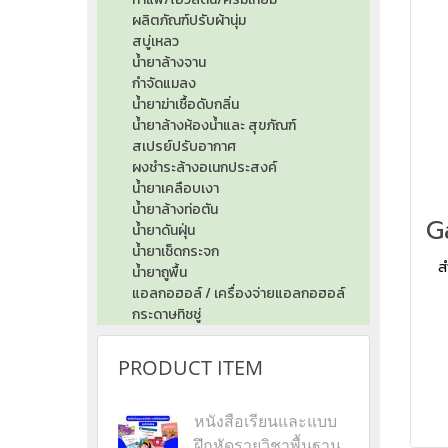
ผลิตภัณฑ์ปรับผ้านุ่ม
สบู่เหลว
น้ำยาล้างจาน
กำจัดแมลง
น้ำยาฆ่าเชื้อดับกลิ่น
น้ำยาล้างห้องน้ำและ สุขภัณฑ์
สเปรย์ปรับอากาศ
ผงชำระล้างอเนกประสงค์
น้ำยาเคลือบเงา
น้ำยาล้างท่อตัน
น้ำยาดันฝุ่น
น้ำยาเช็ดกระจก
ส
น้ำยาถูพื้น
แอลกอฮอล์ / เครื่องจ่ายแอลกอฮอล์
กระดาษทิชชู่
P
CO
PRODUCT ITEM
หนังสือเรียนและแบบ
ฝึกหัดรายวิชาพื้นฐาน