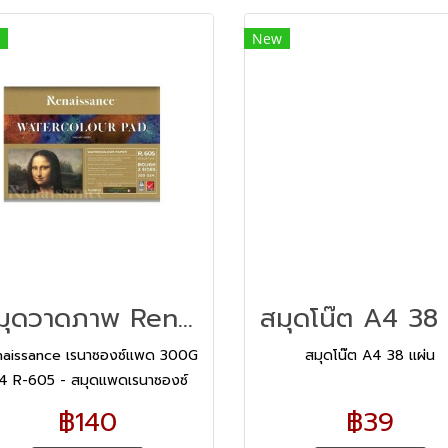
New
สมุดวาดภาพ Renaissance รุ่น R-605 A4 (ชนิดหยาบ)
naissance เรนาซองซ์แพด 300G
สมุดโน๊ต A4 38 แผ่น
4 R-605 - สมุดแพดเรนาซองซ์
ิตจากกระดาษวาดเขียนสีน้ำเกรด
฿140
฿39
คุณภาพชนิดผิวหยาบ 2 หน้า