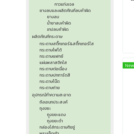
กาวแท่งเจล
ยางลบและผลิตภัณฑ์ลบคำผิด
ยางลบ
น้ำยาลบคำผิด
เทปลบคำผิด
ผลิตภัณฑ์กระดาษ
กระดาษสติ๊กเกอร์&สติ๊กเกอร์ใส
กระดาษโฟโต้
กระดาษแฟกซ์
แผ่นพลาสติกใส
New
กระดาษต่อเนื่อง
กระดาษปกการ์ดสี
กระดาษโน๊ต
กระดาษถ่าย
อุปกรณ์ทำความสะอาด
ถังเอนกประสงค์
ถุงขยะ
ถุุงขยะแดง
ถุงขยะดำ
กล่องใส่กระดาษทิชชู่
พรมเช็ดเท้า