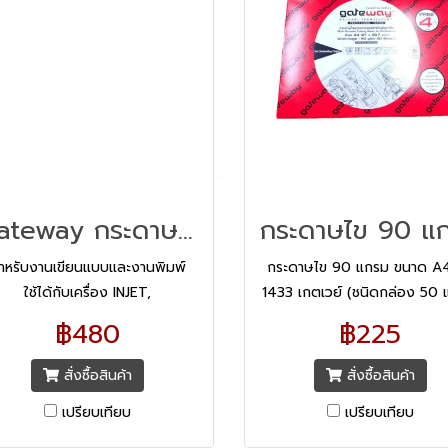
Gateway กระดาษไข Size A3
ำหรับงานเขียนแบบและงานพิมพ์
กระดาษไข 90 แกรม ขนาด A
ใช้ได้กับเครื่อง INJET,
1433 เกตเวย์ (ชนิดกล่อง 50 
EN,PLOTTER,COPIER,DIAZO
กระดาษไขไม่มีกรอบ หนา 90 
฿480
฿225
PYING และการเขียนด้วยมือ เนื้อ
คุณภาพจากประเทศอังกฤษ มี
กระดาษเหนียวแน่
โปร่งใสสูง เนื้อกระดาษเหนี
สั่งซื้อสินค้า
สั่งซื้อสินค้า
เปรียบเทียบ
เปรียบเทียบ