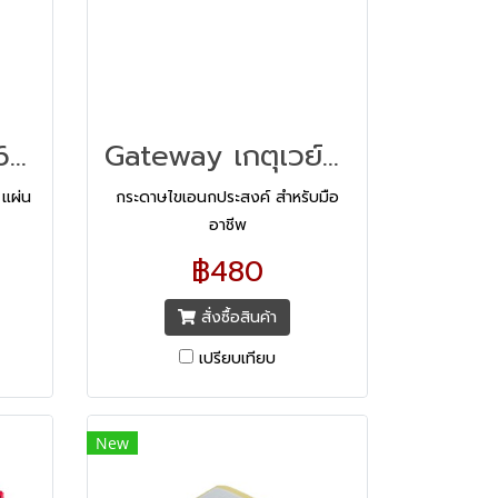
สมุดโน๊ตริมลวด 60 แกรม 80 แผ่น
Gateway เกตุเวย์ กะดาษไข A2
แผ่น
กระดาษไขเอนกประสงค์ สำหรับมือ
อาชีพ
฿480
สั่งซื้อสินค้า
เปรียบเทียบ
New