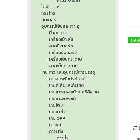
สีไม้ระบายน้ำ
ใบคัตเตอร์
กรรไกร
คัตเตอร์
อุปกรณ์เย็บและเจาะรู
ที่ถอนลวด
เครื่องเข้าเล่ม
New
ลวดยิงบอร์ด
เครื่องยิงบอร์ด
เครื่องเย็บกระดาษ
ลวดเย็บกระดาษ
เทป กาว และอุปกรณ์การบรรจุ
กาวสารพัดประโยชน์
เทปตีเส้นและกั้นเขต
เทปกาวสองหน้าอะคริลิค 3M
เทปกาวสองหน้า
เทปโฟม
เทปกาวใส
เทป OPP
กาวย่น
กาวแท่ง
กาวน้ำ
ส