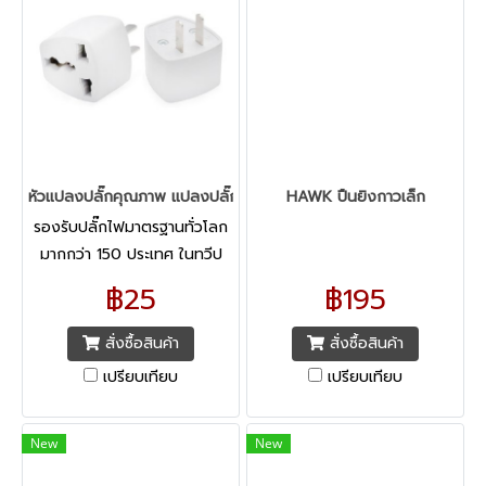
หัวแปลงปลั๊กคุณภาพ แปลงปลั๊กไฟทุกแบบเป็นหัวแบน สีขาว
HAWK ปืนยิงกาวเล็ก
รองรับปลั๊กไฟมาตรฐานทั่วโลก
มากกว่า 150 ประเทศ ในทวีป
สหรัฐอเมริกา, ยุโรป,
฿25
฿195
ออสเตรเลีย และเอเชีย สามารถ
ใช้ได้กับกระแสไฟฟ้า 100 -
สั่งซื้อสินค้า
สั่งซื้อสินค้า
250 โวลต์
เปรียบเทียบ
เปรียบเทียบ
New
New