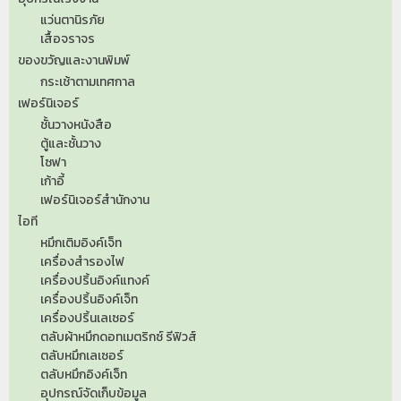
แว่นตานิรภัย
เสื้อจราจร
ของขวัญและงานพิมพ์
กระเช้าตามเทศกาล
เฟอร์นิเจอร์
ชั้นวางหนังสือ
ตู้และชั้นวาง
โซฟา
เก้าอี้
เฟอร์นิเจอร์สำนักงาน
ไอที
หมึกเติมอิงค์เจ็ท
เครื่องสำรองไฟ
เครื่องปริ้นอิงค์แทงค์
เครื่องปริ้นอิงค์เจ็ท
เครื่องปริ้นเลเซอร์
ตลับผ้าหมึกดอทเมตริกซ์ รีฟิวส์
ตลับหมึกเลเซอร์
ตลับหมึกอิงค์เจ็ท
อุปกรณ์จัดเก็บข้อมูล