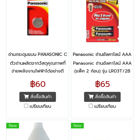
ถ่านกระดุมแบน PANASONIC CR-2025 แพ็ค 1 ก้อน
Panasonic ถ่านอัลคาไลน์ AAA (แพ
ตัวถ่านผลิตจากวัสดุคุณภาพที่
Panasonic ถ่านอัลคาไลน์ AAA
จ่ายพลังงานไฟฟ้าได้อย่างดี
(แพ็ค 2 ก้อน) รุ่น LR03T/2B
ทนทานต่อการใช้งานสูง ให้
สีทอง
฿60
฿65
พลังงานไฟฟ้าเพื่อการใช้งานที่
สม่ำเสมอยาวนาน
สั่งซื้อสินค้า
สั่งซื้อสินค้า
เปรียบเทียบ
เปรียบเทียบ
New
New