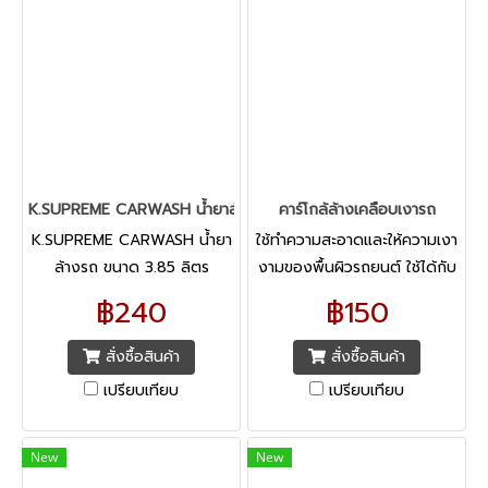
K.SUPREME CARWASH น้ำยาล้างรถ ขนาด 3.85 ลิตร
คาร์โกล้ล้างเคลือบเงารถ
K.SUPREME CARWASH น้ำยา
ใช้ทำความสะอาดและให้ความเงา
ล้างรถ ขนาด 3.85 ลิตร
งามของพื้นผิวรถยนต์ ใช้ได้กับ
สามารถล้างรถได้โดยไม่ทำ
เครื่องใช้ที่ทำด้วยโครเมี่ยมและ
฿240
฿150
อันตรายต่อสีเคลือบรถ
สิ่งของที่ทำด้วยไฟเบอร์กล๊าส
ผลิตภัณฑ์ล้างรถชนิดเข้มข้นนี้
เคลือบสีรถของคุณให้ดูใหม่
สั่งซื้อสินค้า
สั่งซื้อสินค้า
ตลอดเวลา
เปรียบเทียบ
เปรียบเทียบ
New
New