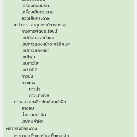
เครื่องยิงบอร์ด
เครื่องเย็บกระดาษ
ลวดเย็บกระดาษ
เทป กาว และอุปกรณ์การบรรจุ
กาวสารพัดประโยชน์
เทปตีเส้นและกั้นเขต
เทปกาวสองหน้าอะคริลิค 3M
เทปกาวสองหน้า
เทปโฟม
เทปกาวใส
เทป OPP
กาวย่น
กาวแท่ง
กาวน้ำ
กาวแท่งเจล
ยางลบและผลิตภัณฑ์ลบคำผิด
ยางลบ
น้ำยาลบคำผิด
เทปลบคำผิด
ผลิตภัณฑ์กระดาษ
กระดาษสติ๊กเกอร์&สติ๊กเกอร์ใส