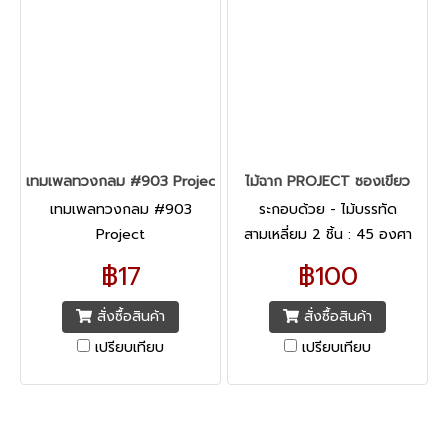
เทมเพลทวงกลม #903 Project
ไม้ฉาก PROJECT ซองเขียว
เทมเพลทวงกลม #903
ระกอบด้วย - ไม้บรรทัด
Project
สามเหลี่ยม 2 ชิ้น : 45 องศา
เเละ 60 องศา ผลิตจาก
฿17
฿100
พลาสติกคุณภาพดีหนา 1.5 มม.
- ซองเก็บฉากกระดุมสีเขียว
สั่งซื้อสินค้า
สั่งซื้อสินค้า
อย่างดี
เปรียบเทียบ
เปรียบเทียบ