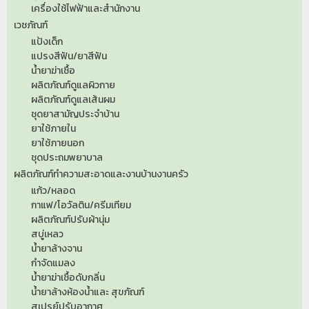
เครื่องใช้ไฟฟ้าและสำนักงาน
เวชภัณฑ์
แป้งเด็ก
แปรงสีฟัน/ยาสีฟัน
น้ำยาฆ่าเชื้อ
ผลิตภัณฑ์ดูแลผิวกาย
ผลิตภัณฑ์ดูแลเส้นผม
ชุดยาสามัญประจำบ้าน
ยาใช้ภายใน
ยาใช้ภายนอก
ชุดประถมพยาบาล
ผลิตภัณฑ์ทำความสะอาดและงานบ้านงานครัว
แก้ว/หลอด
กาแฟ/โอวัลติน/ครีมเทียม
ผลิตภัณฑ์ปรับผ้านุ่ม
สบู่เหลว
น้ำยาล้างจาน
กำจัดแมลง
น้ำยาฆ่าเชื้อดับกลิ่น
น้ำยาล้างห้องน้ำและ สุขภัณฑ์
สเปรย์ปรับอากาศ