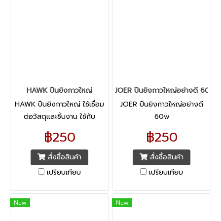
HAWK ปืนยิงกาวใหญ่
JOER ปืนยิงกาวใหญ่อย่างดี 60w
HAWK ปืนยิงกาวใหญ่ ใช้เชื่อม
JOER ปืนยิงกาวใหญ่อย่างดี
ต่อวัสดุและชิ้นงาน ใช้กับ
60w
พลาสติก ไม้ ผ้า กรอบรูป ขอบ
฿250
฿250
ประตู ใช้งานง่าย ร้อนเร็ว ใช้งาน
ได้ภายใน 5 นาที
สั่งซื้อสินค้า
สั่งซื้อสินค้า
เปรียบเทียบ
เปรียบเทียบ
New
New