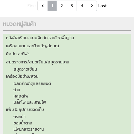
First
1
2
3
4
Last
หมวดหมู่สินค้า
หนังสือเรียน-แบบฝึกหัด รายวิชาพื้นฐาน
เครื่องหมายและป้ายสัญลักษณ์
ศิลปะและกีฬา
สมุดราชการ/สมุดเรียน/สมุดรายงาน
สมุดวาดเขียน
เครื่องมือช่าง/สวน
ผลิตภัณฑ์ดูแลรถยนต์
ถ่าน
หลอดไฟ
ปลั๊กไฟ และ สายไฟ
แฟ้ม & อุปกรณ์จัดเก็บ
กระเป๋า
ซองน้ำตาล
แฟ้มกล่าวรายงาน