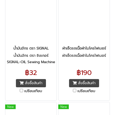
น้ำมันจักร ตรา SIGNAL
ผ้าเช็ดรถเนื้อผ้าไมโครไฟเบอร์
น้ำมันจักร ตรา ซิงเกอร์
ผ้าเช็ดรถเนื้อผ้าไมโครไฟเบอร์
SIGNAL-OIL Sewing Machine
Oil - SIGNAL-OIL ใช้สำหรับ
฿32
฿190
งานหล่อลื่นต่างๆ ป้องกันสนิม
เหมาะสำหรับ ชิ้นส่วนเครื่องจักร
สั่งซื้อสินค้า
สั่งซื้อสินค้า
เครื่องยนต์
เปรียบเทียบ
เปรียบเทียบ
New
New