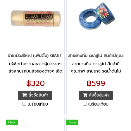
ผ้าชามัวส์ใหญ่ (เพ้นติ้ง) GIANT KINGKONG
สายยางทึบ ตราซูโม่ สินค้ามีคุณภาพ
ใช้เช็ดทำความสะอาดฝุ่นละออง
สายยางทึบ ตราซูโม่ สินค้ามี
สิ่งสกปรกบนสิ่งของต่างๆ เช็ด
คุณภาพ สายยาง รดน้ำต้นไม้
ทำความสะอาดได้ง่าย ไม่ทิ้ง
ขนาด 5/8 นิ้ว x ยาว 15 – 20
฿320
฿599
คราบ อ่อนโยนต่อพื้นผิววัสดุที่
เมตร
นำไปเช็ด
สั่งซื้อสินค้า
สั่งซื้อสินค้า
เปรียบเทียบ
เปรียบเทียบ
New
New