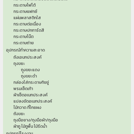
กระดาษโฟโต้
กระดาษแฟกซ์
แผ่นพลาสติกใส
กระดาษต่อเนื่อง
กระดาษปกการ์ดสี
กระดาษโน๊ต
กระดาษถ่าย
อุปกรณ์ทำความสะอาด
ถังเอนกประสงค์
ถุงขยะ
ถุุงขยะแดง
ถุงขยะดำ
กล่องใส่กระดาษทิชชู่
พรมเช็ดเท้า
ผ้าเช็ดอเนกประสงค์
แปลงขัดอเนกประสงค์
ไม้กวาด ที่โกยผง
ถังขยะ
ถุงมือยาง/ถุงมือผ้า/ถุงมือ
ผ้าถู ไม้ถูพื้น ไม้รีดน้ำ
อุปกรณ์โรงงาน