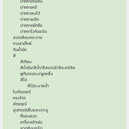
ปากกาตัดเส้น
ปากกาเคมี
ปากกาลบได้
ปากกาเมจิก
ปากกาหมึกซึม
ปากกาไวท์บอร์ด
ลวดเสียบกระดาษ
กาวลาเท็กซ์
ดินน้ำมัน
สี
สีเทียน
สีน้ำมัน/สีน้ำ/สีสเปรย์/สีอะคริลิค
พู่กัน/แปรง/ลูกกลิ้ง
สีไม้
สีไม้ระบายน้ำ
ใบคัตเตอร์
กรรไกร
คัตเตอร์
อุปกรณ์เย็บและเจาะรู
ที่ถอนลวด
เครื่องเข้าเล่ม
ลวดยิงบอร์ด