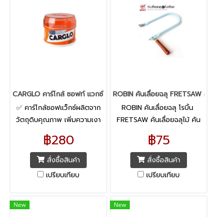
CARGLO คาร์โกล้ ซอฟท์ แวกซ์ 340 กรัม Soft Wax 340 g.
ROBIN คันเลื่อยฉลุ FRETSAW คันเลื
✅ คาร์โกล้ซอฟแว็กซ์ผลิตจาก
ROBIN คันเลื่อยฉลุ โรบิ้น
วัตถุดิบคุณภาพ เพิ่มความเงา
FRETSAW คันเลื่อยฉลุไม้ คัน
งามให้รถ ใช้ง่าย สะดวกสบาย มี
เลื่อยฉลุเหล็ก คันเลื่อยอัลลอย
฿280
฿75
ความปลอดภัยต่อรถ ✅ ครีมขัด
ด์ คันเลื่อยคุณภาพดี ทำจาก
เคลือบเงาสีรถยนต์ ✅ ใช้สำหรับ
เหล็กชุบสี ด้ามจับไม้
สั่งซื้อสินค้า
สั่งซื้อสินค้า
บำรุงสีรถ
เปรียบเทียบ
เปรียบเทียบ
New
New