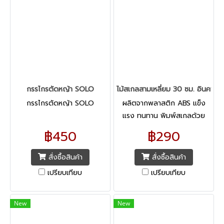
กรรไกรตัดหญ้า SOLO
ไม้สเกลสามเหลี่ยม 30 ซม. อินคา
กรรไกรตัดหญ้า SOLO
ผลิตจากพลาสติก ABS แข็ง
แรง ทนทาน พิมพ์สเกลด้วย
ระบบ Hot Stamp เข้าเนื้อ
฿450
฿290
พลาสติก ใช้วัดระยะอัตราส่วนใน
การเขียนแบบ
สั่งซื้อสินค้า
สั่งซื้อสินค้า
เปรียบเทียบ
เปรียบเทียบ
New
New