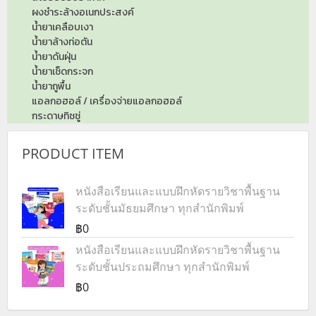
ผงชำระล้างอเนกประสงค์
น้ำยาเคลือบเงา
น้ำยาล้างท่อตัน
น้ำยาดันฝุ่น
น้ำยาเช็ดกระจก
น้ำยาถูพื้น
แอลกอฮอล์ / เครื่องจ่ายแอลกอฮอล์
กระดาษทิชชู่
PRODUCT ITEM
หนังสือเรียนและแบบฝึกหัดรายวิชาพื้นฐาน
ระดับชั้นมัธยมศึกษา ทุกสำนักพิมพ์
฿0
หนังสือเรียนและแบบฝึกหัดรายวิชาพื้นฐาน
ระดับชั้นประถมศึกษา ทุกสำนักพิมพ์
฿0