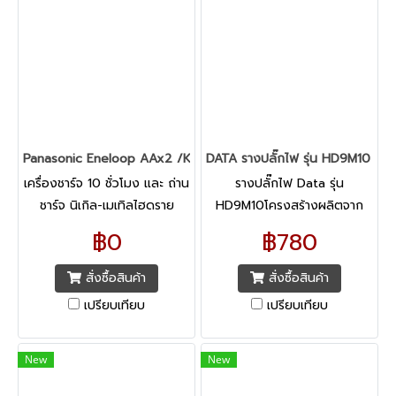
Panasonic Eneloop AAx2 /K-KJ18MCC20T(สอบถามราคา)
DATA รางปลั๊กไฟ รุ่น HD9M10 2 จ
เครื่องชาร์จ 10 ชั่วโมง และ ถ่าน
รางปลั๊กไฟ Data รุ่น
ชาร์จ นิเกิล-เมเทิลไฮดราย
HD9M10โครงสร้างผลิตจาก
2000 มิลลิแอมป์ ขนาด AA
ABS วัสดุไม่ลามไฟ เต้ารับใช้
฿0
฿780
2ก้อน กำลังไฟ : 2000 mAh /
วัสดุไม่ติดไฟ ทนต่อแรง
1.2 V ชาร์จได้ 2,100 ครั้ง
กระแทกและความร้อนได้สูง ราง
สั่งซื้อสินค้า
สั่งซื้อสินค้า
ปลั๊กไฟ 2 ช่อง
เปรียบเทียบ
เปรียบเทียบ
New
New