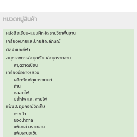
หมวดหมู่สินค้า
หนังสือเรียน-แบบฝึกหัด รายวิชาพื้นฐาน
เครื่องหมายและป้ายสัญลักษณ์
ศิลปะและกีฬา
สมุดราชการ/สมุดเรียน/สมุดรายงาน
สมุดวาดเขียน
เครื่องมือช่าง/สวน
ผลิตภัณฑ์ดูแลรถยนต์
ถ่าน
หลอดไฟ
ปลั๊กไฟ และ สายไฟ
แฟ้ม & อุปกรณ์จัดเก็บ
กระเป๋า
ซองน้ำตาล
แฟ้มกล่าวรายงาน
แฟ้มเสนอเซ็น