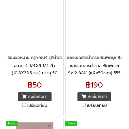
ซองจดหมาย ครุฑ พับ4 (สีน้ำตาล) (50 ซอง/แพ็ค)
ซองเอกสารน้ำตาล พิมพ์ครุฑ 9x12
ขนาด 4 1/4X9 1/4 นิ้ว
ซองเอกสารน้ำตาล พิมพ์ครุฑ
(10.8X23.5 ซม.) บรรจุ 50
9x12 3/4" (แพ็ค50ซอง) 555
ซอง/แพ็ค
KA ผลิตจากกระดาษดราฟท์ KA
฿50
฿190
เนื้อเรียบหนา
สั่งซื้อสินค้า
สั่งซื้อสินค้า
เปรียบเทียบ
เปรียบเทียบ
New
New