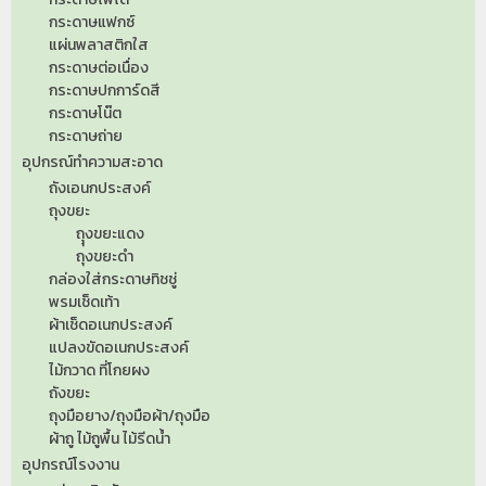
กระดาษแฟกซ์
แผ่นพลาสติกใส
กระดาษต่อเนื่อง
กระดาษปกการ์ดสี
กระดาษโน๊ต
กระดาษถ่าย
อุปกรณ์ทำความสะอาด
ถังเอนกประสงค์
ถุงขยะ
ถุุงขยะแดง
ถุงขยะดำ
กล่องใส่กระดาษทิชชู่
พรมเช็ดเท้า
ผ้าเช็ดอเนกประสงค์
แปลงขัดอเนกประสงค์
ไม้กวาด ที่โกยผง
ถังขยะ
ถุงมือยาง/ถุงมือผ้า/ถุงมือ
ผ้าถู ไม้ถูพื้น ไม้รีดน้ำ
อุปกรณ์โรงงาน