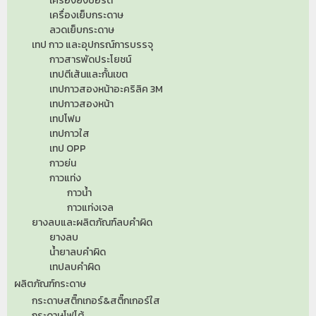
เครื่องยิงบอร์ด
เครื่องเย็บกระดาษ
ลวดเย็บกระดาษ
เทป กาว และอุปกรณ์การบรรจุ
กาวสารพัดประโยชน์
เทปตีเส้นและกั้นเขต
เทปกาวสองหน้าอะคริลิค 3M
เทปกาวสองหน้า
เทปโฟม
เทปกาวใส
เทป OPP
กาวย่น
กาวแท่ง
กาวน้ำ
กาวแท่งเจล
ยางลบและผลิตภัณฑ์ลบคำผิด
ยางลบ
น้ำยาลบคำผิด
เทปลบคำผิด
ผลิตภัณฑ์กระดาษ
กระดาษสติ๊กเกอร์&สติ๊กเกอร์ใส
กระดาษโฟโต้