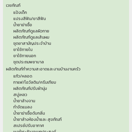
เวชภัณฑ์
แป้งเด็ก
แปรงสีฟัน/ยาสีฟัน
น้ำยาฆ่าเชื้อ
ผลิตภัณฑ์ดูแลผิวกาย
ผลิตภัณฑ์ดูแลเส้นผม
ชุดยาสามัญประจำบ้าน
ยาใช้ภายใน
ยาใช้ภายนอก
ชุดประถมพยาบาล
ผลิตภัณฑ์ทำความสะอาดและงานบ้านงานครัว
แก้ว/หลอด
กาแฟ/โอวัลติน/ครีมเทียม
ผลิตภัณฑ์ปรับผ้านุ่ม
สบู่เหลว
น้ำยาล้างจาน
กำจัดแมลง
น้ำยาฆ่าเชื้อดับกลิ่น
น้ำยาล้างห้องน้ำและ สุขภัณฑ์
สเปรย์ปรับอากาศ
ผงชำระล้างอเนกประสงค์