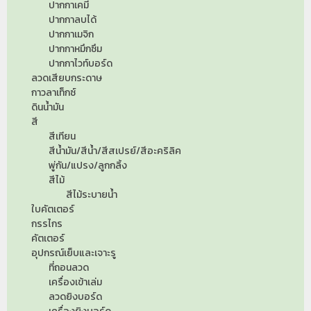
ปากกาเคมี
ปากกาลบได้
ปากกาเมจิก
ปากกาหมึกซึม
ปากกาไวท์บอร์ด
ลวดเสียบกระดาษ
กาวลาเท็กซ์
ดินน้ำมัน
สี
สีเทียน
สีน้ำมัน/สีน้ำ/สีสเปรย์/สีอะคริลิค
พู่กัน/แปรง/ลูกกลิ้ง
สีไม้
สีไม้ระบายน้ำ
ใบคัตเตอร์
กรรไกร
คัตเตอร์
อุปกรณ์เย็บและเจาะรู
ที่ถอนลวด
เครื่องเข้าเล่ม
ลวดยิงบอร์ด