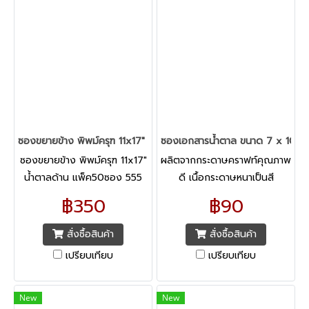
ซองขยายข้าง พิพม์ครุฑ 11x17" น้ำตาลด้าน แพ็ค50ซอง 555 KA
ซองเอกสารน้ำตาล ขนาด 7 x 10 นิ้
ซองขยายข้าง พิพม์ครุฑ 11x17"
ผลิตจากกระดาษคราฟท์คุณภาพ
น้ำตาลด้าน แพ็ค50ซอง 555
ดี เนื้อกระดาษหนาเป็นสี
KA ผลิตจากกระดาษดราฟท์ KA
น้ำตาล เหมาะสำหรับใส่เอกสาร
฿350
฿90
เนื้อเรียบหนา
ทั่วไป เหมาะสำหรับบรรจุจดหมาย
และเอกสารทั่วไป
สั่งซื้อสินค้า
สั่งซื้อสินค้า
เปรียบเทียบ
เปรียบเทียบ
New
New