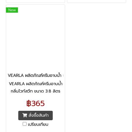
New
VEARLA ผลิตภัณฑ์ครีมอาบน้ำ กลิ่นไวท์สวีท ขนาด 3.8 ลิตร
VEARLA ผลิตภัณฑ์ครีมอาบน้ำ
กลิ่นไวท์สวีท ขนาด 3.8 ลิตร
สำหรับทำความสะอาดผิวกาย
฿365
ประจำวัน ผสมมอยส์เจอร์ไรเซอร์
ช่วยบำรุงผิวให้นุ่มชุ่มชื่น
สั่งซื้อสินค้า
เปรียบเทียบ