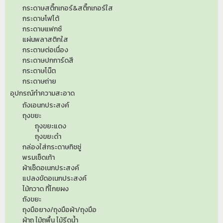
กระดาษสติ๊กเกอร์&สติ๊กเกอร์ใส
กระดาษโฟโต้
กระดาษแฟกซ์
แผ่นพลาสติกใส
กระดาษต่อเนื่อง
กระดาษปกการ์ดสี
กระดาษโน๊ต
กระดาษถ่าย
อุปกรณ์ทำความสะอาด
ถังเอนกประสงค์
ถุงขยะ
ถุุงขยะแดง
ถุงขยะดำ
กล่องใส่กระดาษทิชชู่
พรมเช็ดเท้า
ผ้าเช็ดอเนกประสงค์
แปลงขัดอเนกประสงค์
ไม้กวาด ที่โกยผง
ถังขยะ
ถุงมือยาง/ถุงมือผ้า/ถุงมือ
ผ้าถู ไม้ถูพื้น ไม้รีดน้ำ