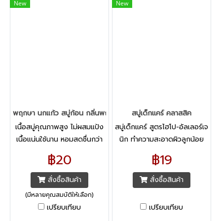
New
New
พฤกษา นกแก้ว สบู่ก้อน กลิ่นพฤกษานานาพรรณ 70กรัม x 4 ก้อน
สบู่เด็กแคร์ คลาสสิค
เนื้อสบู่คุณภาพสูง ไม่ผสมแป้ง
สบู่เด็กแคร์ สูตรไฮโป-อัลเลอร์เจ
เนื้อแน่นใช้นาน หอมสดชื่นกว่า
นิก ทำความสะอาดผิวลูกน้อย
ด้วยกลิ่นพฤกษานานาพรรณ
อย่างอ่อนโยน ผ่านการทดสอบ
฿20
฿19
เพื่อผิวสะอาด หอมสดชื่นติดทน
ไฮโป-อัลเลอร์เจนิก ทางการ
นาน ให้คุณรู้สึกสดชื่น
แพทย์
สั่งซื้อสินค้า
สั่งซื้อสินค้า
(มีหลายคุณสมบัติให้เลือก)
เปรียบเทียบ
เปรียบเทียบ