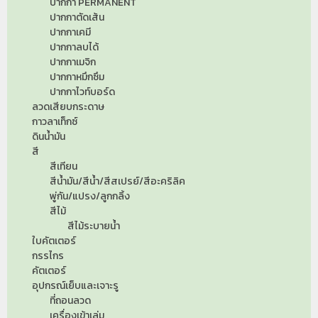
ปากกา PERMANENT
ปากกาตัดเส้น
ปากกาเคมี
ปากกาลบได้
ปากกาเมจิก
ปากกาหมึกซึม
ปากกาไวท์บอร์ด
ลวดเสียบกระดาษ
กาวลาเท็กซ์
ดินน้ำมัน
สี
สีเทียน
สีน้ำมัน/สีน้ำ/สีสเปรย์/สีอะคริลิค
พู่กัน/แปรง/ลูกกลิ้ง
สีไม้
สีไม้ระบายน้ำ
ใบคัตเตอร์
กรรไกร
คัตเตอร์
อุปกรณ์เย็บและเจาะรู
ที่ถอนลวด
เครื่องเข้าเล่ม