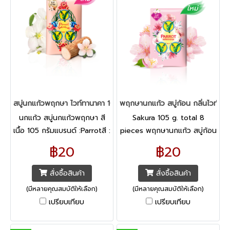
สบู่นกแก้วพฤกษา ไวท์ทานาคา 105 กรัม กลิ่น โจมาโลน
พฤกษานกแก้ว สบู่ก้อน กลิ่นไวท์ ซาก
นกแก้ว สบู่นกแก้วพฤกษา สี
Sakura 105 g. total 8
เนื้อ 105 กรัมแบรนด์ :Parrotสี :
pieces พฤกษานกแก้ว สบู่ก้อน
ชมพูอ่อนขนาด : 105 กรัมราย
กลิ่นไวท์ ซากุระ ขนาด 105 กรัม
฿20
฿20
ละเอียดParrot Botanicals
รวม 8 ก้อน สบู่นกแก้ว สบู่แพ
Thai White Jasmine"หนึ่งใน
รอท สบู่ก้อน สบู่หอมติดตัว
สั่งซื้อสินค้า
สั่งซื้อสินค้า
อัตลักษณ์ไทย
(มีหลายคุณสมบัติให้เลือก)
(มีหลายคุณสมบัติให้เลือก)
เปรียบเทียบ
เปรียบเทียบ