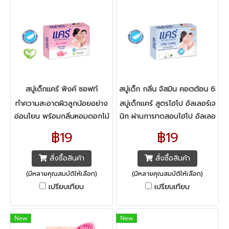
สบู่เด็กแคร์ พิงค์ ซอฟท์
สบู่เด็ก กลิ่น จัสมิน คอตต้อน 65 กร
ทำความสะอาดผิวลูกน้อยอย่าง
สบู่เด็กแคร์ สูตรไฮโป อัลเลอร์เจ
อ่อนโยน พร้อมกลิ่นหอมดอกไม้
นิก ผ่านการทดสอบไฮโป อัลเลอ
นานาพันธุ์ ชวนน่าหลงใหลนการ
ร์เจนิก และทางการแพทย์
฿19
฿19
ทดสอบไฮโป-อัลเลอร์เจนิก*ผ่าน
ผิวหนังสหรัฐอเมริกา แล้ว่าเป็น
การทดสอบไฮโป-อัลเลอร์เจนิก
สูตรที่อ่อนโยน ไม่ระคายเคือง
สั่งซื้อสินค้า
สั่งซื้อสินค้า
(มีหลายคุณสมบัติให้เลือก)
(มีหลายคุณสมบัติให้เลือก)
เปรียบเทียบ
เปรียบเทียบ
New
New