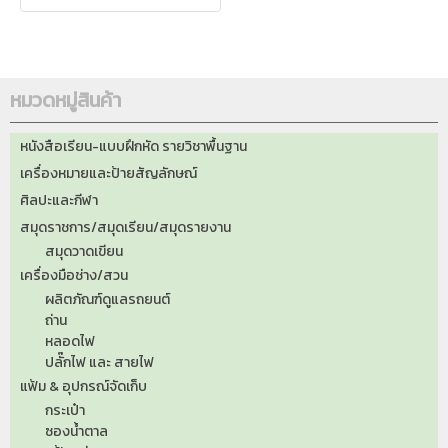
หมวดหมู่สินค้า
หนังสือเรียน-แบบฝึกหัด รายวิชาพื้นฐาน
เครื่องหมายและป้ายสัญลักษณ์
ศิลปะและกีฬา
สมุดราชการ/สมุดเรียน/สมุดรายงาน
สมุดวาดเขียน
เครื่องมือช่าง/สวน
ผลิตภัณฑ์ดูแลรถยนต์
ถ่าน
หลอดไฟ
ปลั๊กไฟ และ สายไฟ
แฟ้ม & อุปกรณ์จัดเก็บ
กระเป๋า
ซองน้ำตาล