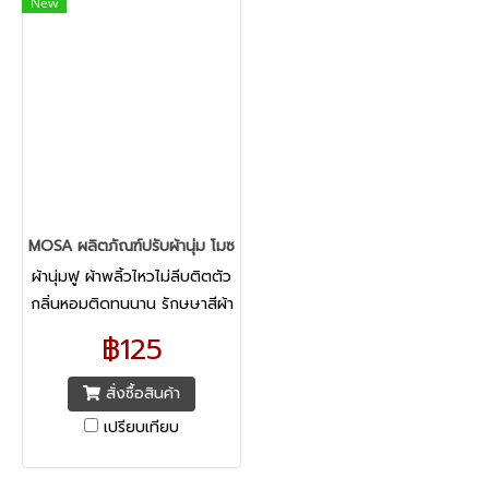
New
MOSA ผลิตภัณฑ์ปรับผ้านุ่ม โมซา กลิ่นไวโอเล็ต บลอสซั่ม
ผ้านุ่มฟู ผ้าพลิ้วไหวไม่ลีบติตตัว
กลิ่นหอมติดทนนาน รักษษาสีผ้า
ให้คงความสดใส
฿125
สั่งซื้อสินค้า
เปรียบเทียบ