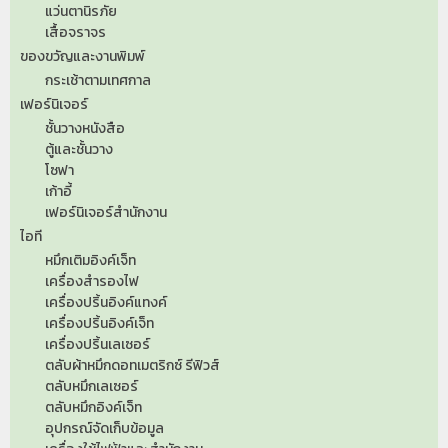
แว่นตานิรภัย
เสื้อจราจร
ของขวัญและงานพิมพ์
กระเช้าตามเทศกาล
เฟอร์นิเจอร์
ชั้นวางหนังสือ
ตู้และชั้นวาง
โซฟา
เก้าอี้
เฟอร์นิเจอร์สำนักงาน
ไอที
หมึกเติมอิงค์เจ็ท
เครื่องสำรองไฟ
เครื่องปริ้นอิงค์แทงค์
เครื่องปริ้นอิงค์เจ็ท
เครื่องปริ้นเลเซอร์
ตลับผ้าหมึกดอทเมตริกซ์ รีฟิวส์
ตลับหมึกเลเซอร์
ตลับหมึกอิงค์เจ็ท
อุปกรณ์จัดเก็บข้อมูล