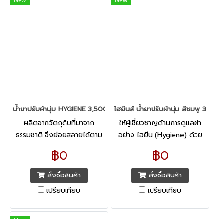
New
New
น้ำยาปรับผ้านุ่ม HYGIENE 3,500ml WHITE SOFT(สอบถามราคา)
ไฮยีนส์ น้ำยาปรับผ้านุ่ม สีชมพู 3
ผลิตจากวัตถุดิบที่มาจาก
ให้ผู้เชี่ยวชาญด้านการดูแลผ้า
ธรรมชาติ จึงย่อยสลายได้ตาม
อย่าง ไฮยีน (Hygiene) ด้วย
ธรรมชาติ ช่วยรักษาสิ่งแวดล้อม
ประสบการณ์กว่า 30 ปี ช่วย
฿0
฿0
สูตรล็อคสีสันสดใส Keep
ดูแลเสื้อผ้าของคุณ น้ำยาปรับผ้า
Colors Bright เทคโนโลยีเฉ
นุ่ม สูตรล็อคสีสันสดใส
สั่งซื้อสินค้า
สั่งซื้อสินค้า
พาะไฮยีนเท่านั้น
เปรียบเทียบ
เปรียบเทียบ