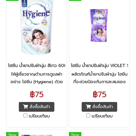
ไฮยีน น้ำยาปรับผ้านุ่ม สีขาว 600 มล.
ไฮยีน น้ำยาปรับผ้านุ่ม VIOLET SO
ให้ผู้เชี่ยวชาญด้านการดูแลผ้า
ผลิตภัณฑ์น้ำยาปรับผ้านุ่ม ไฮยีน
อย่าง ไฮยีน (Hygiene) ด้วย
ที่จะช่วยป้องกันการสะสมของ
ประสบการณ์กว่า 30 ปี ช่วย
กลิ่นไม่พึงประสงค์ระหว่างวัน
฿75
฿75
ดูแลเสื้อผ้าของคุณ สูตรล็อค
เพื่อกลิ่นหอม สดชื่น
สีสันสดใส “KEEP COLORS
ยาวนาน เพิ่มพลังความสดชื่น
สั่งซื้อสินค้า
สั่งซื้อสินค้า
BRIGHT”
เปรียบเทียบ
เปรียบเทียบ
New
New