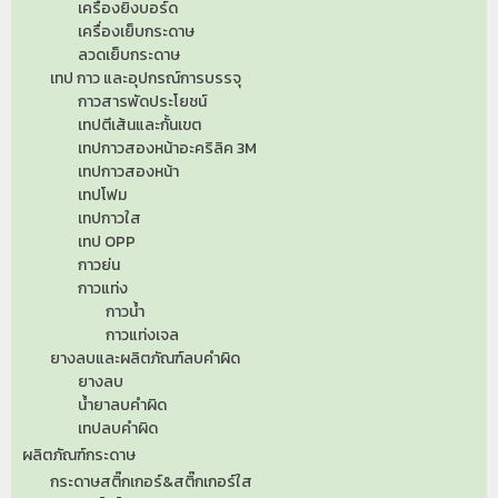
เครื่องยิงบอร์ด
เครื่องเย็บกระดาษ
ลวดเย็บกระดาษ
เทป กาว และอุปกรณ์การบรรจุ
กาวสารพัดประโยชน์
เทปตีเส้นและกั้นเขต
เทปกาวสองหน้าอะคริลิค 3M
เทปกาวสองหน้า
เทปโฟม
เทปกาวใส
เทป OPP
กาวย่น
กาวแท่ง
กาวน้ำ
กาวแท่งเจล
ยางลบและผลิตภัณฑ์ลบคำผิด
ยางลบ
น้ำยาลบคำผิด
เทปลบคำผิด
ผลิตภัณฑ์กระดาษ
กระดาษสติ๊กเกอร์&สติ๊กเกอร์ใส