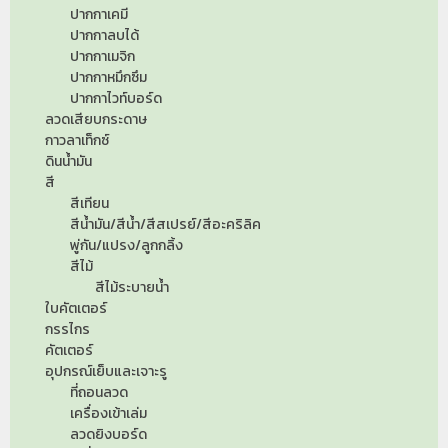
ปากกาเคมี
ปากกาลบได้
ปากกาเมจิก
ปากกาหมึกซึม
ปากกาไวท์บอร์ด
ลวดเสียบกระดาษ
กาวลาเท็กซ์
ดินน้ำมัน
สี
สีเทียน
สีน้ำมัน/สีน้ำ/สีสเปรย์/สีอะคริลิค
พู่กัน/แปรง/ลูกกลิ้ง
สีไม้
สีไม้ระบายน้ำ
ใบคัตเตอร์
กรรไกร
คัตเตอร์
อุปกรณ์เย็บและเจาะรู
ที่ถอนลวด
เครื่องเข้าเล่ม
ลวดยิงบอร์ด