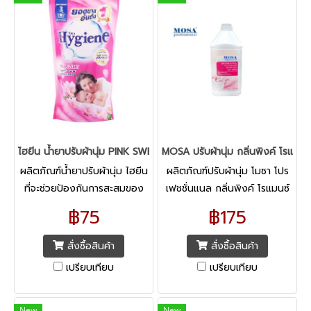
ไฮยีน น้ำยาปรับผ้านุ่ม PINK SWEET ชมพู 600 มล.
MOSA ปรับผ้านุ่ม กลิ่นพิงค์ โรแมนซ์
ผลิตภัณฑ์น้ำยาปรับผ้านุ่ม ไฮยีน
ผลิตภัณฑ์ปรับผ้านุ่ม โมซา โปร
ที่จะช่วยป้องกันการสะสมของ
เฟชชั่นแนล กลิ่นพิงค์ โรแมนซ์
กลิ่นไม่พึงประสงค์ระหว่างวัน
ผ้าหอมสำหรับผ้าทุกชนิด ผ้านุ่มฟู
฿75
฿175
เพื่อกลิ่นหอม สดชื่น
รีดง่าย ป้องกันกลิ่นอับชื้น
ยาวนาน เพิ่มพลังความสดชื่น
สั่งซื้อสินค้า
สั่งซื้อสินค้า
เปรียบเทียบ
เปรียบเทียบ
New
New