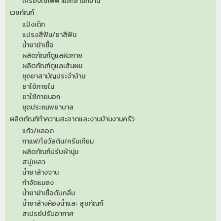
เครื่องใช้ไฟฟ้าและสำนักงาน
เวชภัณฑ์
แป้งเด็ก
แปรงสีฟัน/ยาสีฟัน
น้ำยาฆ่าเชื้อ
ผลิตภัณฑ์ดูแลผิวกาย
ผลิตภัณฑ์ดูแลเส้นผม
ชุดยาสามัญประจำบ้าน
ยาใช้ภายใน
ยาใช้ภายนอก
ชุดประถมพยาบาล
ผลิตภัณฑ์ทำความสะอาดและงานบ้านงานครัว
แก้ว/หลอด
กาแฟ/โอวัลติน/ครีมเทียม
ผลิตภัณฑ์ปรับผ้านุ่ม
สบู่เหลว
น้ำยาล้างจาน
กำจัดแมลง
น้ำยาฆ่าเชื้อดับกลิ่น
น้ำยาล้างห้องน้ำและ สุขภัณฑ์
สเปรย์ปรับอากาศ