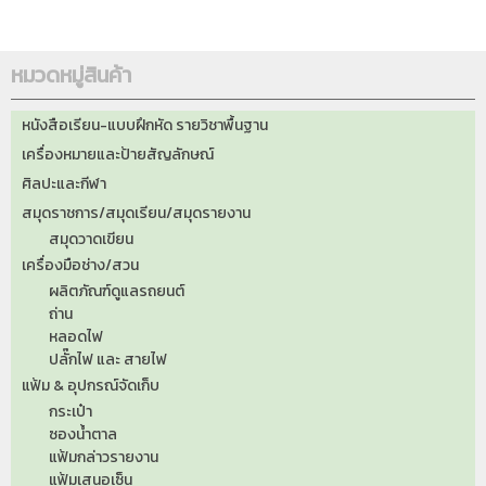
หมวดหมู่สินค้า
หนังสือเรียน-แบบฝึกหัด รายวิชาพื้นฐาน
เครื่องหมายและป้ายสัญลักษณ์
ศิลปะและกีฬา
สมุดราชการ/สมุดเรียน/สมุดรายงาน
สมุดวาดเขียน
เครื่องมือช่าง/สวน
ผลิตภัณฑ์ดูแลรถยนต์
ถ่าน
หลอดไฟ
ปลั๊กไฟ และ สายไฟ
แฟ้ม & อุปกรณ์จัดเก็บ
กระเป๋า
ซองน้ำตาล
แฟ้มกล่าวรายงาน
แฟ้มเสนอเซ็น