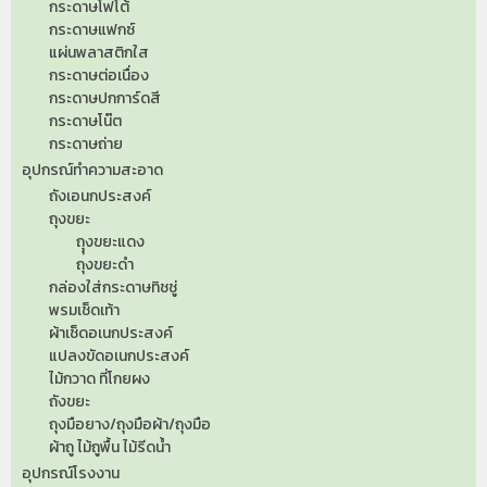
กระดาษโฟโต้
กระดาษแฟกซ์
แผ่นพลาสติกใส
กระดาษต่อเนื่อง
กระดาษปกการ์ดสี
กระดาษโน๊ต
กระดาษถ่าย
อุปกรณ์ทำความสะอาด
ถังเอนกประสงค์
ถุงขยะ
ถุุงขยะแดง
ถุงขยะดำ
กล่องใส่กระดาษทิชชู่
พรมเช็ดเท้า
ผ้าเช็ดอเนกประสงค์
แปลงขัดอเนกประสงค์
ไม้กวาด ที่โกยผง
ถังขยะ
ถุงมือยาง/ถุงมือผ้า/ถุงมือ
ผ้าถู ไม้ถูพื้น ไม้รีดน้ำ
อุปกรณ์โรงงาน