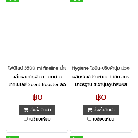
ไฟน์ไลน์ 3500 ml fineline น้ำยาปรับผ้านุ่ม (สอบถามราคา)
Hygiene ไฮยีน-ปรับผ้านุ่ม ม่วง(ส
กลิ่นหอมติดผ้ายาวนานด้วย
ผลิตภัณฑ์ปรับผ้านุ่ม ไฮยีน สูตร
เทคโนโลยี Scent Booster ลด
มาตรฐาน ให้ผ้านุ่มฟูน่าสัมผัส
กลิ่นอับชื้น ผ้านุ่มฟูขึ้น 3 เท่า รีด
พลิ้วสวยไม่ลีบติดตัวและรีด
฿0
฿0
ง่ายและเร็วขึ้น
เรียบง่าย มาพร้อมกลิ่นหอม
สะอาดสดชื่น ลดกลิ่นอับชื้น
สั่งซื้อสินค้า
สั่งซื้อสินค้า
เปรียบเทียบ
เปรียบเทียบ