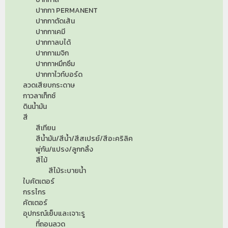
ปากกา PERMANENT
ปากกาตัดเส้น
ปากกาเคมี
ปากกาลบได้
ปากกาเมจิก
ปากกาหมึกซึม
ปากกาไวท์บอร์ด
ลวดเสียบกระดาษ
กาวลาเท็กซ์
ดินน้ำมัน
สี
สีเทียน
สีน้ำมัน/สีน้ำ/สีสเปรย์/สีอะคริลิค
พู่กัน/แปรง/ลูกกลิ้ง
สีไม้
สีไม้ระบายน้ำ
ใบคัตเตอร์
กรรไกร
คัตเตอร์
อุปกรณ์เย็บและเจาะรู
ที่ถอนลวด