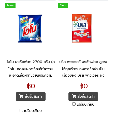
New
New
โอโม ผงซักฟอก 2700 กรัม (สอบถามราคา)
บรีส พาวเวอร์ ผงซักฟอก สูตรมาต
โอโม คิดค้นผลิตภัณฑ์ทำความ
ให้ทุกเรื่องของการซักผ้า เป็น
สะอาดเสื้อผ้าที่ช่วยเสริมความ
เรื่องของ บรีส พาวเวอร์ ผง
มั่นใจให้คุณ ช่วยให้คุณมั่นใจและ
ซักฟอก สูตรมาตรฐาน จาก
฿0
฿0
แสดงบุคลิกภาพที่ดีในตัวคุณ
แบรนด์ผลิตภัณฑ์ซักผ้าที่สามารถ
มั่นใจได้
สั่งซื้อสินค้า
สั่งซื้อสินค้า
เปรียบเทียบ
เปรียบเทียบ