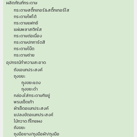
ผลิตภัณฑ์กระดาษ
กระดาษสติ๊กเกอร์&สติ๊กเกอร์ใส
กระดาษโฟโต้
กระดาษแฟกซ์
แผ่นพลาสติกใส
กระดาษต่อเนื่อง
กระดาษปกการ์ดสี
กระดาษโน๊ต
กระดาษถ่าย
อุปกรณ์ทำความสะอาด
ถังเอนกประสงค์
ถุงขยะ
ถุุงขยะแดง
ถุงขยะดำ
กล่องใส่กระดาษทิชชู่
พรมเช็ดเท้า
ผ้าเช็ดอเนกประสงค์
แปลงขัดอเนกประสงค์
ไม้กวาด ที่โกยผง
ถังขยะ
ถุงมือยาง/ถุงมือผ้า/ถุงมือ