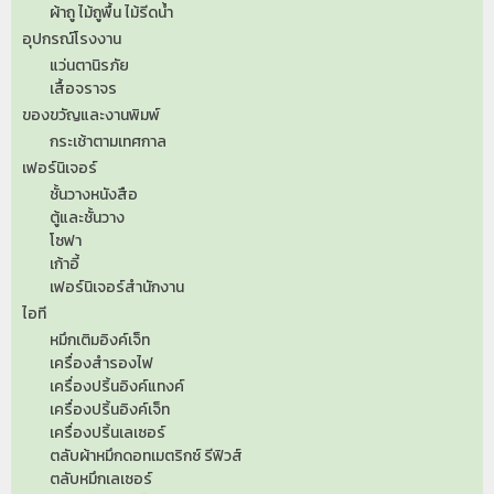
ผ้าถู ไม้ถูพื้น ไม้รีดน้ำ
อุปกรณ์โรงงาน
แว่นตานิรภัย
เสื้อจราจร
ของขวัญและงานพิมพ์
กระเช้าตามเทศกาล
เฟอร์นิเจอร์
ชั้นวางหนังสือ
ตู้และชั้นวาง
โซฟา
เก้าอี้
เฟอร์นิเจอร์สำนักงาน
ไอที
หมึกเติมอิงค์เจ็ท
เครื่องสำรองไฟ
เครื่องปริ้นอิงค์แทงค์
เครื่องปริ้นอิงค์เจ็ท
เครื่องปริ้นเลเซอร์
ตลับผ้าหมึกดอทเมตริกซ์ รีฟิวส์
ตลับหมึกเลเซอร์