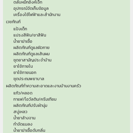
ตลับหมึกอิงค์เจ็ท
อุปกรณ์จัดเก็บข้อมูล
เครื่องใช้ไฟฟ้าและสำนักงาน
เวชภัณฑ์
แป้งเด็ก
แปรงสีฟัน/ยาสีฟัน
น้ำยาฆ่าเชื้อ
ผลิตภัณฑ์ดูแลผิวกาย
ผลิตภัณฑ์ดูแลเส้นผม
ชุดยาสามัญประจำบ้าน
ยาใช้ภายใน
ยาใช้ภายนอก
ชุดประถมพยาบาล
ผลิตภัณฑ์ทำความสะอาดและงานบ้านงานครัว
แก้ว/หลอด
กาแฟ/โอวัลติน/ครีมเทียม
ผลิตภัณฑ์ปรับผ้านุ่ม
สบู่เหลว
น้ำยาล้างจาน
กำจัดแมลง
น้ำยาฆ่าเชื้อดับกลิ่น