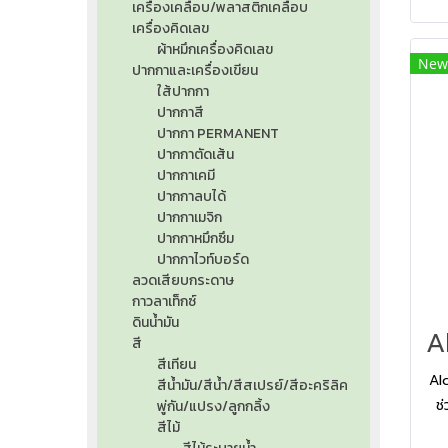
เครื่องเคลือบ/พลาสติกเคลือบ
เครื่องคิดเลข
ผ้าหมึกเครื่องคิดเลข
New
ปากกาและเครื่องเขียน
ใส้ปากกา
ปากกาสี
ปากกา PERMANENT
ปากกาตัดเส้น
ปากกาเคมี
ปากกาลบได้
ปากกาเมจิก
ปากกาหมึกซึม
ปากกาไวท์บอร์ด
ลวดเสียบกระดาษ
กาวลาเท็กซ์
ดินน้ำมัน
สี
สีเทียน
Al
สีน้ำมัน/สีน้ำ/สีสเปรย์/สีอะคริลิค
ช
พู่กัน/แปรง/ลูกกลิ้ง
สีไม้