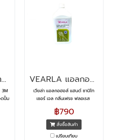
เจลแอลกอฮอล์ล้างมือ 3M Alcohol Gel 400 ml
VEARLA แอลกอฮอล์ แฮน ซานิไทเซอร์ เจล กลิ่นเฟรช ฟลอเรส
อ 3M
เวียล่า แอลกอฮอล์ แฮนด์ ซานิไท
ดปั้ม
เซอร์ เจล กลิ่นเฟรช ฟลอเรส
อ 3M
สะอาด มั่นใจ เพื่อสุขอนามัยที่ดี
฿790
ฮอล์
ทำความสะอาดมอ โดยไม่ต้องใช้น้ำ
สั่งซื้อสินค้า
เปรียบเทียบ