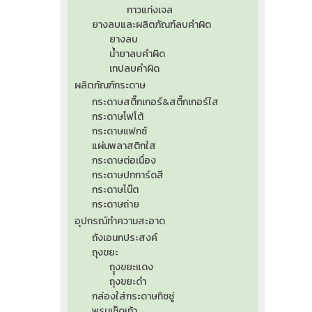
กาวแท่งเจล
ยางลบและผลิตภัณฑ์ลบคำผิด
ยางลบ
น้ำยาลบคำผิด
เทปลบคำผิด
ผลิตภัณฑ์กระดาษ
กระดาษสติ๊กเกอร์&สติ๊กเกอร์ใส
กระดาษโฟโต้
กระดาษแฟกซ์
แผ่นพลาสติกใส
กระดาษต่อเนื่อง
กระดาษปกการ์ดสี
กระดาษโน๊ต
กระดาษถ่าย
อุปกรณ์ทำความสะอาด
ถังเอนกประสงค์
ถุงขยะ
ถุุงขยะแดง
ถุงขยะดำ
กล่องใส่กระดาษทิชชู่
พรมเช็ดเท้า