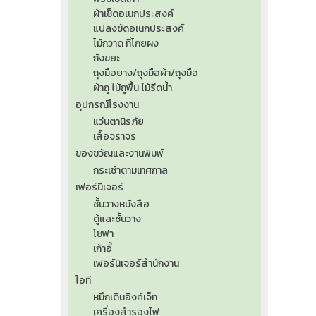
ผ้าเช็ดอเนกประสงค์
แปลงขัดอเนกประสงค์
ไม้กวาด ที่โกยผง
ถังขยะ
ถุงมือยาง/ถุงมือผ้า/ถุงมือ
ผ้าถู ไม้ถูพื้น ไม้รีดน้ำ
อุปกรณ์โรงงาน
แว่นตานิรภัย
เสื้อจราจร
ของขวัญและงานพิมพ์
กระเช้าตามเทศกาล
เฟอร์นิเจอร์
ชั้นวางหนังสือ
ตู้และชั้นวาง
โซฟา
เก้าอี้
เฟอร์นิเจอร์สำนักงาน
ไอที
หมึกเติมอิงค์เจ็ท
เครื่องสำรองไฟ