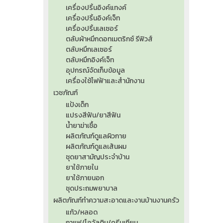
เครื่องปริ้นอิงค์แทงค์
เครื่องปริ้นอิงค์เจ็ท
เครื่องปริ้นเลเซอร์
ตลับผ้าหมึกดอทเมตริกซ์ รีฟิวส์
ตลับหมึกเลเซอร์
ตลับหมึกอิงค์เจ็ท
อุปกรณ์จัดเก็บข้อมูล
เครื่องใช้ไฟฟ้าและสำนักงาน
เวชภัณฑ์
แป้งเด็ก
แปรงสีฟัน/ยาสีฟัน
น้ำยาฆ่าเชื้อ
ผลิตภัณฑ์ดูแลผิวกาย
ผลิตภัณฑ์ดูแลเส้นผม
ชุดยาสามัญประจำบ้าน
ยาใช้ภายใน
ยาใช้ภายนอก
ชุดประถมพยาบาล
ผลิตภัณฑ์ทำความสะอาดและงานบ้านงานครัว
แก้ว/หลอด
กาแฟ/โอวัลติน/ครีมเทียม