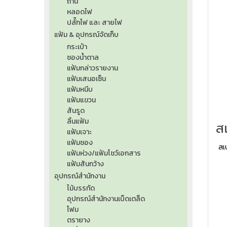
ถ่าน
หลอดไฟ
ปลั๊กไฟ และ สายไฟ
แฟ้ม & อุปกรณ์จัดเก็บ
กระเป๋า
ซองน้ำตาล
แฟ้มกล่าวรายงาน
แฟ้มเสนอเซ็น
แฟ้มหนีบ
แฟ้มแขวน
สันรูด
ลิ้นแฟ้ม
แฟ้มเจาะ
แฟ้มซอง
สเ
แฟ้มห่วง/แฟ้มโชว์เอกสาร
แฟ้มสันกว้าง
อุปกรณ์สำนักงาน
ไม้บรรทัด
อุปกรณ์สำนักงานเบ็ดเตล็ด
โฟม
ตรายาง