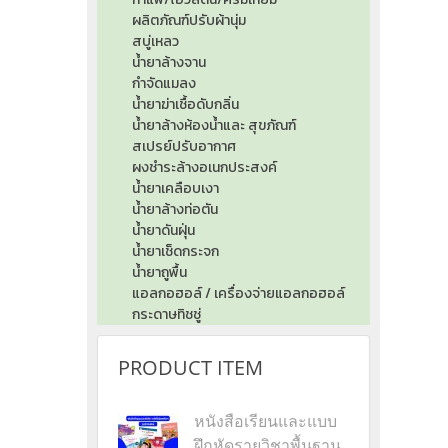
ผลิตภัณฑ์ปรับผ้านุ่ม
สบู่เหลว
น้ำยาล้างจาน
กำจัดแมลง
น้ำยาฆ่าเชื้อดับกลิ่น
น้ำยาล้างห้องน้ำและ สุขภัณฑ์
สเปรย์ปรับอากาศ
ผงชำระล้างอเนกประสงค์
น้ำยาเคลือบเงา
น้ำยาล้างท่อตัน
น้ำยาดันฝุ่น
น้ำยาเช็ดกระจก
น้ำยาถูพื้น
แอลกอฮอล์ / เครื่องจ่ายแอลกอฮอล์
กระดาษทิชชู่
PRODUCT ITEM
หนังสือเรียนและแบบ
ฝึกหัดรายวิชาพื้นฐาน