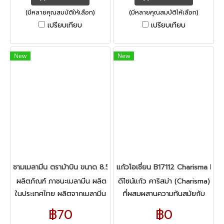
(มีหลายคุณสมบัติให้เลือก)
(มีหลายคุณสมบัติให้เลือก)
เปรียบเทียบ
เปรียบเทียบ
New
New
ชามเมลามีน ตราม้าบิน ขนาด 8.5 นิ้ว
แก้วโอเชี่ยน B17112 Charisma Ro
ผลิตภัณฑ์ ภาชนะเมลามีน ผลิต
ดีไซน์แก้ว คาริสม่า (Charisma)
ในประเทศไทย ผลิตจากเมลามีน
ที่ผสมผสานความทันสมัยกับ
แท้ 100% ทนความร้อนได้ถึง
สไตล์วินเทจได้อย่างลงตัว ด้วย
฿70
฿0
100 องศาเซลเซียส
แรงบันดาลใจในการออกแบบ