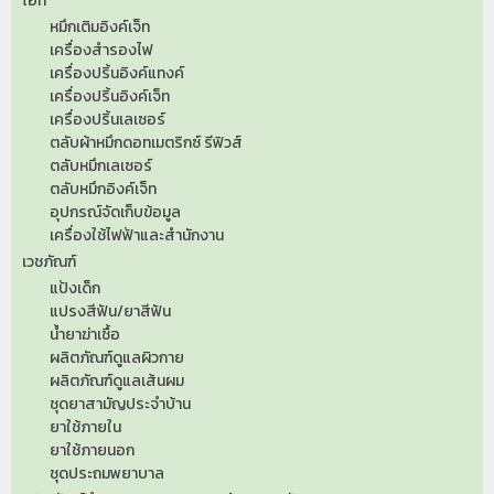
ไอที
หมึกเติมอิงค์เจ็ท
เครื่องสำรองไฟ
เครื่องปริ้นอิงค์แทงค์
เครื่องปริ้นอิงค์เจ็ท
เครื่องปริ้นเลเซอร์
ตลับผ้าหมึกดอทเมตริกซ์ รีฟิวส์
ตลับหมึกเลเซอร์
ตลับหมึกอิงค์เจ็ท
อุปกรณ์จัดเก็บข้อมูล
เครื่องใช้ไฟฟ้าและสำนักงาน
เวชภัณฑ์
แป้งเด็ก
แปรงสีฟัน/ยาสีฟัน
น้ำยาฆ่าเชื้อ
ผลิตภัณฑ์ดูแลผิวกาย
ผลิตภัณฑ์ดูแลเส้นผม
ชุดยาสามัญประจำบ้าน
ยาใช้ภายใน
ยาใช้ภายนอก
ชุดประถมพยาบาล