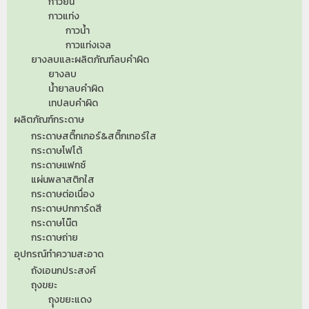
กาวย่น
กาวแท่ง
กาวน้ำ
กาวแท่งเจล
ยางลบและผลิตภัณฑ์ลบคำผิด
ยางลบ
น้ำยาลบคำผิด
เทปลบคำผิด
ผลิตภัณฑ์กระดาษ
กระดาษสติ๊กเกอร์&สติ๊กเกอร์ใส
กระดาษโฟโต้
กระดาษแฟกซ์
แผ่นพลาสติกใส
กระดาษต่อเนื่อง
กระดาษปกการ์ดสี
กระดาษโน๊ต
กระดาษถ่าย
อุปกรณ์ทำความสะอาด
ถังเอนกประสงค์
ถุงขยะ
ถุุงขยะแดง