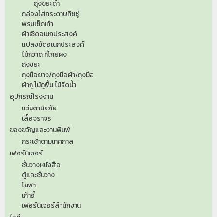
ถุงขยะดำ
กล่องใส่กระดาษทิชชู่
พรมเช็ดเท้า
ผ้าเช็ดอเนกประสงค์
แปลงขัดอเนกประสงค์
ไม้กวาด ที่โกยผง
ถังขยะ
ถุงมือยาง/ถุงมือผ้า/ถุงมือ
ผ้าถู ไม้ถูพื้น ไม้รีดน้ำ
อุปกรณ์โรงงาน
แว่นตานิรภัย
เสื้อจราจร
ของขวัญและงานพิมพ์
กระเช้าตามเทศกาล
เฟอร์นิเจอร์
ชั้นวางหนังสือ
ตู้และชั้นวาง
โซฟา
เก้าอี้
เฟอร์นิเจอร์สำนักงาน