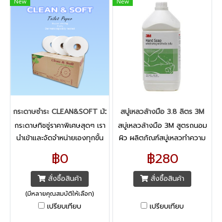
New
New
กระดาษชำระ CLEAN&SOFT ม้วนใหญ่ 2ชั้น 300เมตร
สบู่เหลวล้างมือ 3.8 ลิตร 3M
กระดาษทิชชู่ราคาพิเศษสุดๆ เรา
สบู่เหลวล้างมือ 3M สูตรถนอม
นำเข้าและจัดจำหน่ายเองทุกขั้น
ผิว ผลิตภัณฑ์สบู่เหลวทำความ
ตอน วันนี้มาในราคาโรงงานผลิต
สะอาดมือ ลดการสะสมของ
฿0
฿280
แบคทีเรีย ล้างคราบสิ่งสกปรก
ได้อย่างหมดจด กลิ่นหอมละมุน
สั่งซื้อสินค้า
สั่งซื้อสินค้า
(มีหลายคุณสมบัติให้เลือก)
เปรียบเทียบ
เปรียบเทียบ