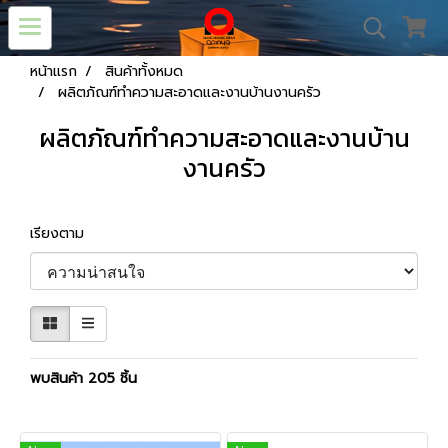
หน้าแรก
สินค้าทั้งหมด
ผลิตภัณฑ์ทำความสะอาดและงานบ้านงานครัว
ผลิตภัณฑ์ทำความสะอาดและงานบ้าน
งานครัว
เรียงตาม
พบสินค้า 205 ชิ้น