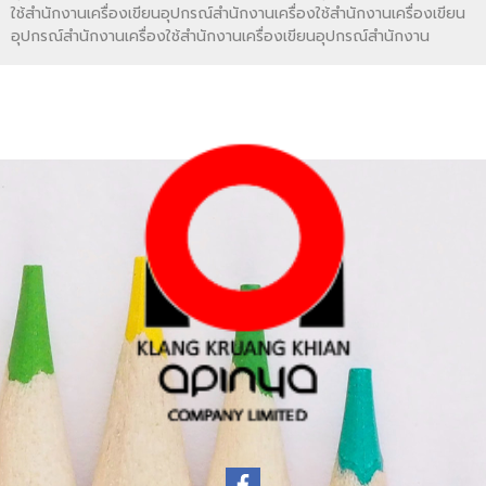
ใช้สำนักงานเครื่องเขียนอุปกรณ์สำนักงานเครื่องใช้สำนักงานเครื่องเขียน
อุปกรณ์สำนักงานเครื่องใช้สำนักงานเครื่องเขียนอุปกรณ์สำนักงาน