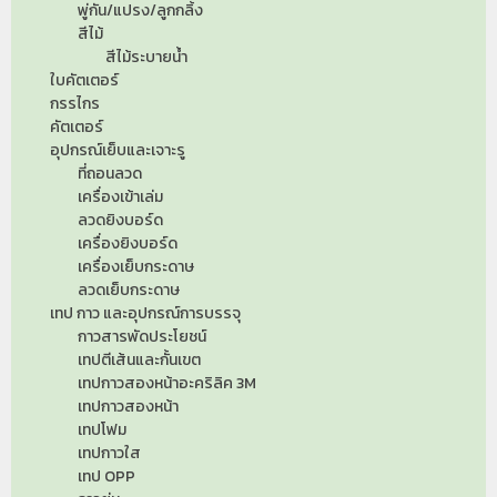
พู่กัน/แปรง/ลูกกลิ้ง
สีไม้
สีไม้ระบายน้ำ
ใบคัตเตอร์
กรรไกร
คัตเตอร์
อุปกรณ์เย็บและเจาะรู
ที่ถอนลวด
เครื่องเข้าเล่ม
ลวดยิงบอร์ด
เครื่องยิงบอร์ด
เครื่องเย็บกระดาษ
ลวดเย็บกระดาษ
เทป กาว และอุปกรณ์การบรรจุ
กาวสารพัดประโยชน์
เทปตีเส้นและกั้นเขต
เทปกาวสองหน้าอะคริลิค 3M
เทปกาวสองหน้า
เทปโฟม
เทปกาวใส
เทป OPP