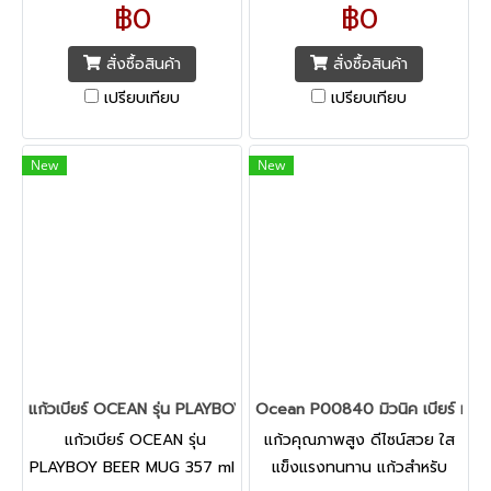
คุณภาพสูง ดีไซน์สวย ใส แข็ง
บรรยากาศแบบผ่อนคลาย พร้อม
฿0
฿0
แรงทนทาน แก้วสำหรับโรงแรม
ให้ความสนุกสนานได้มากกว่า
และร้านอาหาร หรือใช้ในครัวเรือน
สั่งซื้อสินค้า
สั่งซื้อสินค้า
เปรียบเทียบ
เปรียบเทียบ
New
New
แก้วเบียร์ OCEAN รุ่น PLAYBOY BEER MUG (สอบถามราคา)
Ocean P00840 มิวนิค เบียร์ มัก
แก้วเบียร์ OCEAN รุ่น
แก้วคุณภาพสูง ดีไซน์สวย ใส
PLAYBOY BEER MUG 357 ml
แข็งแรงทนทาน แก้วสำหรับ