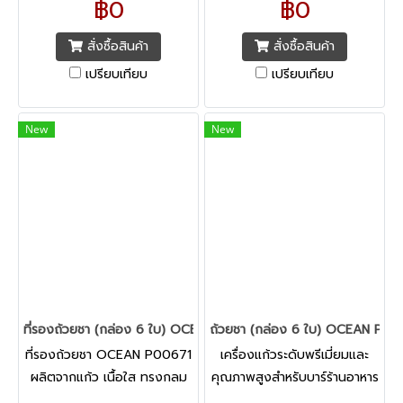
฿0
฿0
and home use with
and home use with
exceptional clarity,
exceptional clarity,focusing
สั่งซื้อสินค้า
สั่งซื้อสินค้า
focusing on creative
on creative design
เปรียบเทียบ
เปรียบเทียบ
design,
New
New
ที่รองถ้วยชา (กล่อง 6 ใบ) OCEAN P00671(สอบถามราคา)
ถ้วยชา (กล่อง 6 ใบ) OCEAN P0
ที่รองถ้วยชา OCEAN P00671
เครื่องแก้วระดับพรีเมี่ยมและ
ผลิตจากแก้ว เนื้อใส ทรงกลม
คุณภาพสูงสำหรับบาร์ร้านอาหาร
ผ่านกรรมวิธีผลิตตรงตาม
โรงแรมและใช้ในบ้านทุกประเภท