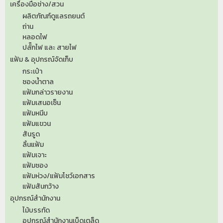
เครื่องมือช่าง/สวน
ผลิตภัณฑ์ดูแลรถยนต์
ถ่าน
หลอดไฟ
ปลั๊กไฟ และ สายไฟ
แฟ้ม & อุปกรณ์จัดเก็บ
กระเป๋า
ซองน้ำตาล
แฟ้มกล่าวรายงาน
แฟ้มเสนอเซ็น
แฟ้มหนีบ
แฟ้มแขวน
สันรูด
ลิ้นแฟ้ม
แฟ้มเจาะ
แฟ้มซอง
แฟ้มห่วง/แฟ้มโชว์เอกสาร
แฟ้มสันกว้าง
อุปกรณ์สำนักงาน
ไม้บรรทัด
อุปกรณ์สำนักงานเบ็ดเตล็ด