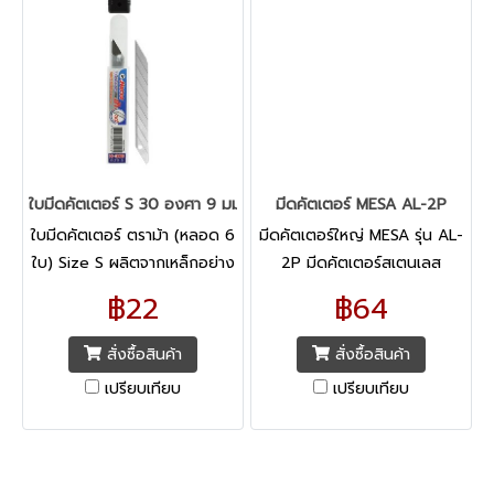
ใบมีดคัตเตอร์ S 30 องศา 9 มม. (หลอด 6 ใบ) ตราม้า
มีดคัตเตอร์ MESA AL-2P
ใบมีดคัตเตอร์ ตราม้า (หลอด 6
มีดคัตเตอร์ใหญ่ MESA รุ่น AL-
ใบ) Size S ผลิตจากเหล็กอย่าง
2P มีดคัตเตอร์สเตนเลส
ดี แข็งแรง ทนทาน ไม่เป็นสนิม
฿22
฿64
ใบมีดแต่ละใบคมเป็นพิเศษ
สั่งซื้อสินค้า
สั่งซื้อสินค้า
เปรียบเทียบ
เปรียบเทียบ