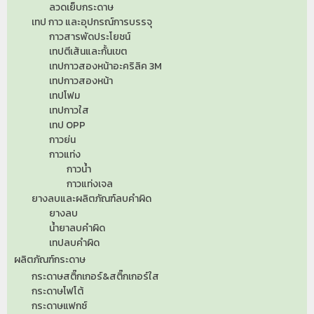
ลวดเย็บกระดาษ
เทป กาว และอุปกรณ์การบรรจุ
กาวสารพัดประโยชน์
เทปตีเส้นและกั้นเขต
เทปกาวสองหน้าอะคริลิค 3M
เทปกาวสองหน้า
เทปโฟม
เทปกาวใส
เทป OPP
กาวย่น
กาวแท่ง
กาวน้ำ
กาวแท่งเจล
ยางลบและผลิตภัณฑ์ลบคำผิด
ยางลบ
น้ำยาลบคำผิด
เทปลบคำผิด
ผลิตภัณฑ์กระดาษ
กระดาษสติ๊กเกอร์&สติ๊กเกอร์ใส
กระดาษโฟโต้
กระดาษแฟกซ์