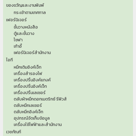
ของขวัญและงานพิมพ์
กระเช้าตามเทศกาล
เฟอร์นิเจอร์
ชั้นวางหนังสือ
ตู้และชั้นวาง
โซฟา
เก้าอี้
เฟอร์นิเจอร์สำนักงาน
ไอที
หมึกเติมอิงค์เจ็ท
เครื่องสำรองไฟ
เครื่องปริ้นอิงค์แทงค์
เครื่องปริ้นอิงค์เจ็ท
เครื่องปริ้นเลเซอร์
ตลับผ้าหมึกดอทเมตริกซ์ รีฟิวส์
ตลับหมึกเลเซอร์
ตลับหมึกอิงค์เจ็ท
อุปกรณ์จัดเก็บข้อมูล
เครื่องใช้ไฟฟ้าและสำนักงาน
เวชภัณฑ์