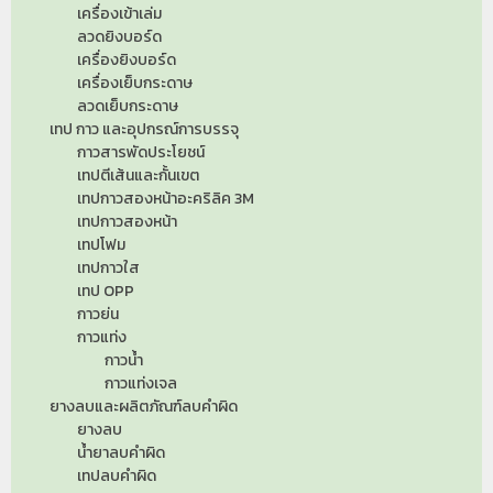
เครื่องเข้าเล่ม
ลวดยิงบอร์ด
เครื่องยิงบอร์ด
เครื่องเย็บกระดาษ
ลวดเย็บกระดาษ
เทป กาว และอุปกรณ์การบรรจุ
กาวสารพัดประโยชน์
เทปตีเส้นและกั้นเขต
เทปกาวสองหน้าอะคริลิค 3M
เทปกาวสองหน้า
เทปโฟม
เทปกาวใส
เทป OPP
กาวย่น
กาวแท่ง
กาวน้ำ
กาวแท่งเจล
ยางลบและผลิตภัณฑ์ลบคำผิด
ยางลบ
น้ำยาลบคำผิด
เทปลบคำผิด