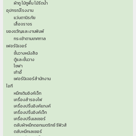
ผ้าถู ไม้ถูพื้น ไม้รีดน้ำ
อุปกรณ์โรงงาน
แว่นตานิรภัย
เสื้อจราจร
ของขวัญและงานพิมพ์
กระเช้าตามเทศกาล
เฟอร์นิเจอร์
ชั้นวางหนังสือ
ตู้และชั้นวาง
โซฟา
เก้าอี้
เฟอร์นิเจอร์สำนักงาน
ไอที
หมึกเติมอิงค์เจ็ท
เครื่องสำรองไฟ
เครื่องปริ้นอิงค์แทงค์
เครื่องปริ้นอิงค์เจ็ท
เครื่องปริ้นเลเซอร์
ตลับผ้าหมึกดอทเมตริกซ์ รีฟิวส์
ตลับหมึกเลเซอร์