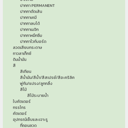
ปากกา PERMANENT
ปากกาตัดเส้น
ปากกาเคมี
ปากกาลบได้
ปากกาเมจิก
ปากกาหมึกซึม
ปากกาไวท์บอร์ด
ลวดเสียบกระดาษ
กาวลาเท็กซ์
ดินน้ำมัน
สี
สีเทียน
สีน้ำมัน/สีน้ำ/สีสเปรย์/สีอะคริลิค
พู่กัน/แปรง/ลูกกลิ้ง
สีไม้
สีไม้ระบายน้ำ
ใบคัตเตอร์
กรรไกร
คัตเตอร์
อุปกรณ์เย็บและเจาะรู
ที่ถอนลวด