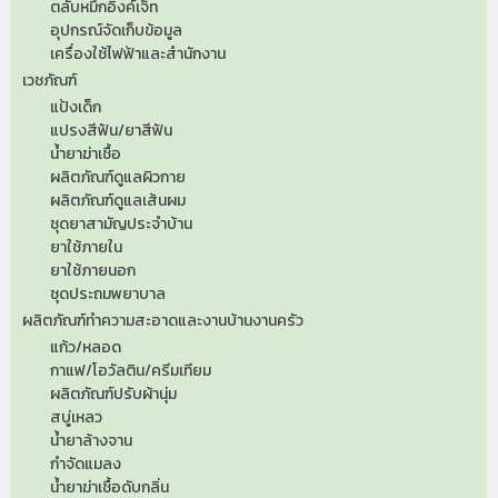
ตลับหมึกอิงค์เจ็ท
อุปกรณ์จัดเก็บข้อมูล
เครื่องใช้ไฟฟ้าและสำนักงาน
เวชภัณฑ์
แป้งเด็ก
แปรงสีฟัน/ยาสีฟัน
น้ำยาฆ่าเชื้อ
ผลิตภัณฑ์ดูแลผิวกาย
ผลิตภัณฑ์ดูแลเส้นผม
ชุดยาสามัญประจำบ้าน
ยาใช้ภายใน
ยาใช้ภายนอก
ชุดประถมพยาบาล
ผลิตภัณฑ์ทำความสะอาดและงานบ้านงานครัว
แก้ว/หลอด
กาแฟ/โอวัลติน/ครีมเทียม
ผลิตภัณฑ์ปรับผ้านุ่ม
สบู่เหลว
น้ำยาล้างจาน
กำจัดแมลง
น้ำยาฆ่าเชื้อดับกลิ่น