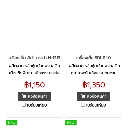
เครื่องเย็บ สีดำ ตราม้า H-1213
เครื่องเย็บ SDI 1140
ผลิตจากเหล็กหุ้มด้วยพลาสติก
ผลิตจากเหล็กหุ้มด้วยพลาสติก
เนื้อแข็งพิเศษ แข็งแรง ทนต่อ
คุณภาพดี แข็งแรง ทนทาน
แรงกด ด้ามจับพลาสติกแข็ง
สเกลตั้งระยะความลึกในการเย็บ
฿1,150
฿1,350
พร้อมปุ่มสัมผัส บริเวณปลาย
และมีที่กั้นล็อค เย็บได้แม่นยำ
ด้าม จับถนัดมือ
สั่งซื้อสินค้า
สั่งซื้อสินค้า
เปรียบเทียบ
เปรียบเทียบ
New
New