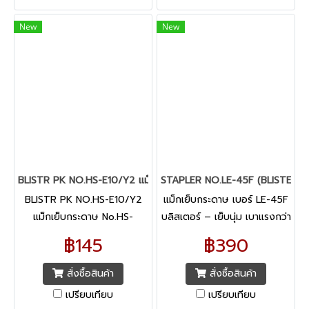
New
New
BLISTR PK NO.HS-E10/Y2 แม็กเย็บกระดาษ No.HS-E10/Y2
STAPLER NO.LE-45F (BLISTER)
BLISTR PK NO.HS-E10/Y2
แม็กเย็บกระดาษ เบอร์ LE-45F
แม็กเย็บกระดาษ No.HS-
บลิสเตอร์ – เย็บนุ่ม เบาแรงกว่า
E10/Y2 – ภายในบรรจุด้วย
เดิมถึง 45%
฿145
฿390
เครื่องเย็บกระดาษตราช้างเบอร์
HS-E10 และลวดเย็บเบอร์ 10
สั่งซื้อสินค้า
สั่งซื้อสินค้า
รุ่นไททาเนีย
เปรียบเทียบ
เปรียบเทียบ