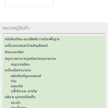
หมวดหมู่สินค้า
หนังสือเรียน-แบบฝึกหัด รายวิชาพื้นฐาน
เครื่องหมายและป้ายสัญลักษณ์
ศิลปะและกีฬา
สมุดราชการ/สมุดเรียน/สมุดรายงาน
สมุดวาดเขียน
เครื่องมือช่าง/สวน
ผลิตภัณฑ์ดูแลรถยนต์
ถ่าน
หลอดไฟ
ปลั๊กไฟ และ สายไฟ
แฟ้ม & อุปกรณ์จัดเก็บ
กระเป๋า
ซองน้ำตาล