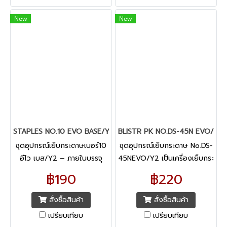
New
New
STAPLES NO.10 EVO BASE/Y2
BLISTR PK NO.DS-45N EVO/Y2
ชุดอุปกรณ์เย็บกระดาษเบอร์10
ชุดอุปกรณ์เย็บกระดาษ No.DS-
อีโว เบส/Y2 – ภายในบรรจุ
45NEVO/Y2 เป็นเครื่องเย็บกระ
ด้วยเครื่องเย็บกระดาษตราช้าง
ดาษแพ็คพิเศษ ภายในบรรจุด้วย
฿190
฿220
เบอร์ 10 Evo Base และลวด
เครื่องเย็บ
เย็บเบอร์ 10 รุ่นไททาเนีย
สั่งซื้อสินค้า
สั่งซื้อสินค้า
เปรียบเทียบ
เปรียบเทียบ