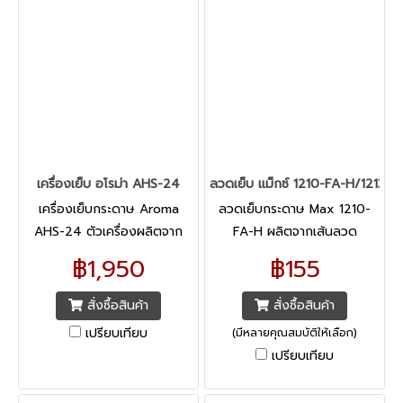
เครื่องเย็บ อโรม่า AHS-24
ลวดเย็บ แม็กซ์ 1210-FA-H/1213/1
เครื่องเย็บกระดาษ Aroma
ลวดเย็บกระดาษ Max 1210-
AHS-24 ตัวเครื่องผลิตจาก
FA-H ผลิตจากเส้นลวด
โลหะคุณภาพดี แข็งแรง ทนทาน
มาตรฐานจากประเทศญุี่ปุ่น
฿1,950
฿155
ต่อแรงกดสูง ด้ามจับหุ้มด้วย
พลาสติกเนื้ออ่อน
สั่งซื้อสินค้า
สั่งซื้อสินค้า
เปรียบเทียบ
(มีหลายคุณสมบัติให้เลือก)
เปรียบเทียบ