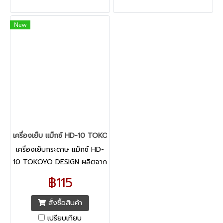
New
เครื่องเย็บ แม็กซ์ HD-10 TOKOYO DESIGN
เครื่องเย็บกระดาษ แม็กซ์ HD-
10 TOKOYO DESIGN ผลิตจาก
วัสดุอย่างดี แข็งแรง ทนทาน
฿115
ขนาดกะทัดรัด พกพาสะดวก
เย็บง่าย เบาแรง ไม่ติดขัดขณะ
สั่งซื้อสินค้า
ใช้งาน
เปรียบเทียบ