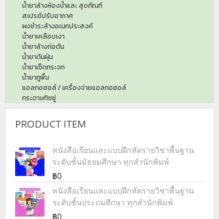
น้ำยาล้างห้องน้ำและ สุขภัณฑ์
สเปรย์ปรับอากาศ
ผงชำระล้างอเนกประสงค์
น้ำยาเคลือบเงา
น้ำยาล้างท่อตัน
น้ำยาดันฝุ่น
น้ำยาเช็ดกระจก
น้ำยาถูพื้น
แอลกอฮอล์ / เครื่องจ่ายแอลกอฮอล์
กระดาษทิชชู่
PRODUCT ITEM
หนังสือเรียนและแบบฝึกหัดรายวิชาพื้นฐาน
ระดับชั้นมัธยมศึกษา ทุกสำนักพิมพ์
฿0
หนังสือเรียนและแบบฝึกหัดรายวิชาพื้นฐาน
ระดับชั้นประถมศึกษา ทุกสำนักพิมพ์
฿0