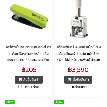
เครื่องเย็บกระดาษเบส คละสี ตราช้าง No.DS-45N
เครื่องตีเบอร์ 4 หลัก แม็กซ์ N-404
* ตัวเครื่องทำจากเหล็ก แข็ง
เครื่องตีเบอร์ 4 หลัก แม็กซ์ N-
แรง ทนทาน * ปลายลวดเข้าหา
404 ใช้สำหรับงานพิมพ์ตัวเลข
กันและแบบแยกออกจากกัน มี
บนเอกสารทุกชนิดได้ตาม
฿205
฿3,590
รางบอกจำนวนลวดเย็บ
ต้องการ ตัวเครื่องทำจากเหล็ก
คุณภาพดี มีความแข็งแรง และ
สั่งซื้อสินค้า
สั่งซื้อสินค้า
ทนทาน
เปรียบเทียบ
เปรียบเทียบ
New
New