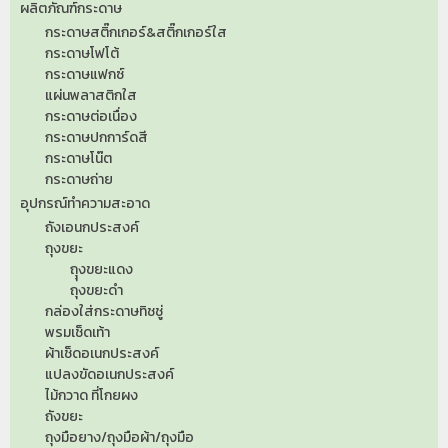
ผลิตภัณฑ์กระดาษ
กระดาษสติ๊กเกอร์&สติ๊กเกอร์ใส
กระดาษโฟโต้
กระดาษแฟกซ์
แผ่นพลาสติกใส
กระดาษต่อเนื่อง
กระดาษปกการ์ดสี
กระดาษโน๊ต
กระดาษถ่าย
อุปกรณ์ทำความสะอาด
ถังเอนกประสงค์
ถุงขยะ
ถุุงขยะแดง
ถุงขยะดำ
กล่องใส่กระดาษทิชชู่
พรมเช็ดเท้า
ผ้าเช็ดอเนกประสงค์
แปลงขัดอเนกประสงค์
ไม้กวาด ที่โกยผง
ถังขยะ
ถุงมือยาง/ถุงมือผ้า/ถุงมือ