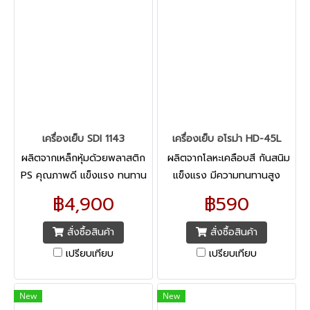
เครื่องเย็บ SDI 1143
เครื่องเย็บ อโรม่า HD-45L
ผลิตจากเหล็กหุ้มด้วยพลาสติก
ผลิตจากโลหะเคลือบสี กันสนิม
PS คุณภาพดี แข็งแรง ทนทาน
แข็งแรง มีความทนทานสูง
สเกลตั้งระยะความลึกในการเย็บ
ปลายด้ามกดหุ้มด้วยพลาสติก
฿4,900
฿590
และมีที่กั้นล็อค เย็บได้แม่นยำ
เนื้อแข็ง สีเดียวกับตัวเครื่อง
สั่งซื้อสินค้า
สั่งซื้อสินค้า
เปรียบเทียบ
เปรียบเทียบ
New
New