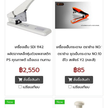
เครื่องเย็บ SDI 1142
เครื่องเย็บกระดาษ ตราช้าง NO.10 อี
ผลิตจากเหล็กหุ้มด้วยพลาสติก
ตราช้าง ชุดเย็บกระดาษ NO.10
PS คุณภาพดี แข็งแรง ทนทาน
อีโว สเฟียร์ Y2 (คละสี)
สเกลตั้งระยะความลึกในการเย็บ
Stapler No.10 Evo
฿2,550
฿85
และมีที่กั้นล็อก เย็บได้แม่นยำ
Sphere/Y2 ดีไซน์ใหม่ล่าสุด
เหมาะสำหรับใช้ในสำนักงาน
เพื่อความสะดวกสบายในการใช้
สั่งซื้อสินค้า
สั่งซื้อสินค้า
งานทุกรูปแบบ
เปรียบเทียบ
เปรียบเทียบ
New
New