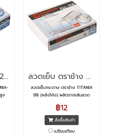
ลวดเย็บ No.35 (26/6) ตราช้าง
ลวดเย็บ ตราช้าง Titania B8
NIA-
ลวดเย็บกระดาษ ตราช้าง TITANIA
สูง
B8 (หลังโค้ง) ผลิตจากเส้นลวด
่ทัน
คุณภาพสูง ควบคุมการผลิตด้วย
฿12
นด์
เทคโนโลยีที่ทันสมัยจากประเทศสวิต
เซอร์แลนด์
สั่งซื้อสินค้า
เปรียบเทียบ