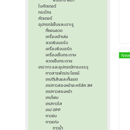
สีไม้ระบายน้ำ
ใบคัตเตอร์
กรรไกร
คัตเตอร์
อุปกรณ์เย็บและเจาะรู
ที่ถอนลวด
เครื่องเข้าเล่ม
ลวดยิงบอร์ด
เครื่องยิงบอร์ด
เครื่องเย็บกระดาษ
New
ลวดเย็บกระดาษ
เทป กาว และอุปกรณ์การบรรจุ
กาวสารพัดประโยชน์
เทปตีเส้นและกั้นเขต
เทปกาวสองหน้าอะคริลิค 3M
เทปกาวสองหน้า
เทปโฟม
เทปกาวใส
เทป OPP
กาวย่น
กาวแท่ง
กาวน้ำ