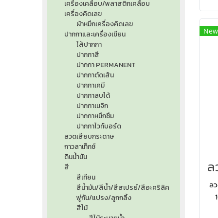
เครื่องเคลือบ/พลาสติกเคลือบ
เครื่องคิดเลข
ผ้าหมึกเครื่องคิดเลข
New
ปากกาและเครื่องเขียน
ใส้ปากกา
ปากกาสี
ปากกา PERMANENT
ปากกาตัดเส้น
ปากกาเคมี
ปากกาลบได้
ปากกาเมจิก
ปากกาหมึกซึม
ปากกาไวท์บอร์ด
ลวดเสียบกระดาษ
กาวลาเท็กซ์
ดินน้ำมัน
สี
สีเทียน
ลว
สีน้ำมัน/สีน้ำ/สีสเปรย์/สีอะคริลิค
พู่กัน/แปรง/ลูกกลิ้ง
สีไม้
คว