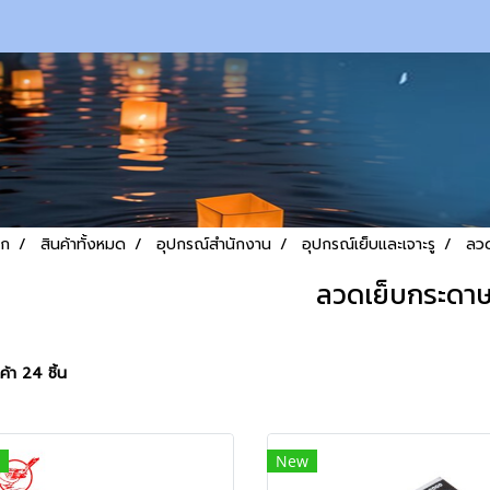
รก
สินค้าทั้งหมด
อุปกรณ์สำนักงาน
อุปกรณ์เย็บและเจาะรู
ลวด
ลวดเย็บกระดา
้า 24 ชิ้น
New