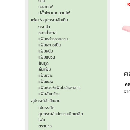
ถ่าน
หลอดไฟ
ปลั๊กไฟ และ สายไฟ
แฟ้ม & อุปกรณ์จัดเก็บ
กระเป๋า
ซองน้ำตาล
แฟ้มกล่าวรายงาน
แฟ้มเสนอเซ็น
แฟ้มหนีบ
แฟ้มแขวน
สันรูด
ลิ้นแฟ้ม
แฟ้มเจาะ
แฟ้มซอง
คล
แฟ้มห่วง/แฟ้มโชว์เอกสาร
จาก
แฟ้มสันกว้าง
อุปกรณ์สำนักงาน
ไม้บรรทัด
อุปกรณ์สำนักงานเบ็ดเตล็ด
โฟม
ตรายาง