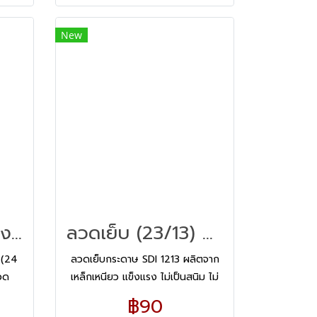
New
ลวดเย็บ 24 กล่อง/แพ็ค แม็กซ์ 10-1M
ลวดเย็บ (23/13) SDI 1213
 (24
ลวดเย็บกระดาษ SDI 1213 ผลิตจาก
วด
เหล็กเหนียว แข็งแรง ไม่เป็นสนิม ไม่
็งแรง
หักงอ ไม่ติดขัดขณะใช้งาน
฿90
ช้งาน