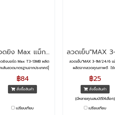
ลวดยิง Max แม็กซ์ T3-13MB
ดยิงบอร์ด Max T3-13MB ผลิต
ลวดเย็บ"MAX 3-1M/24/6 แม
กเส้นลวดมาตรฐานจากประเทศญุี่
ผลิตจากลวดคุณภาพดี ใช้ก
น แข็งแรง ไม่เป็นสนิม ไม่หักงอ ไม่
เครื่องเย็บรุ่น MAX #HD-50,
฿84
฿25
ติดขัดขณะใช้งาน
50R, HD-50F, HD50-DF ลวด
เบอร์ 3 (24/6)
สั่งซื้อสินค้า
สั่งซื้อสินค้า
(มีหลายคุณสมบัติให้เลือก)
เปรียบเทียบ
เปรียบเทียบ