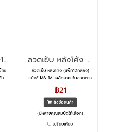
ลวดเย็บ"MAX 3-1M แม็กซ์
ลวดเย็บ หลังโค้ง (แพ็ค12กล่อง) แม็กซ์ M8-1M
็กซ์
ลวดเย็บ หลังโค้ง (แพ็ค12กล่อง)
ับ
แม็กซ์ M8-1M ผลิตจากเส้นลวดตาม
 HD-
มาตรฐาน แข็งแรง ไม่งอ ไม่ติดขัด
฿21
เย็บ
สั่งซื้อสินค้า
(มีหลายคุณสมบัติให้เลือก)
เปรียบเทียบ