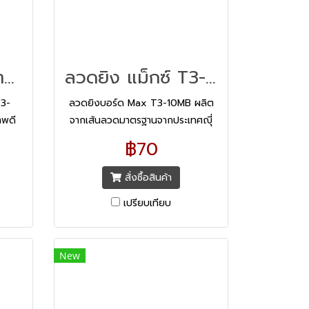
ลวดยิงบอร์ด ตราม้า T3-10MM
ลวดยิง แม็กซ์ T3-10MB
T3-
ลวดยิงบอร์ด Max T3-10MB ผลิต
าพดี
จากเส้นลวดมาตรฐานจากประเทศญุี่
ง่าย
ปุ่น แข็งแรง ไม่เป็นสนิม ไม่หักงอ ไม่
฿70
ลมคม
ติดขัดขณะใช้งาน
สั่งซื้อสินค้า
เปรียบเทียบ
New