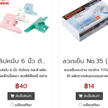
คลิปหนีบ 6 นิ้ว ตัวใหญ่ คละสี
ิปหนีบ 6 นิ้ว ตัวใหญ่ คละสี ผลิต
ลวดเย็บกระดาษ ตราช้าง TITA
เหล็กเนื้อหนา พ่นสีอีพ๊อคซี่ อย่าง
35 ผลิตจากเส้นลวดคุณภาพ
ดี อบด้วยความร้อน 180 องศา
ควบคุมการผลิตด้วยเทคโนโลยีที
฿40
฿14
เเข็งเเรง ทนทาน ใช้หนีบกระดาษ
สมัยจากประเทศสวิตเซอร์แล
สั่งซื้อสินค้า
สั่งซื้อสินค้า
เปรียบเทียบ
เปรียบเทียบ