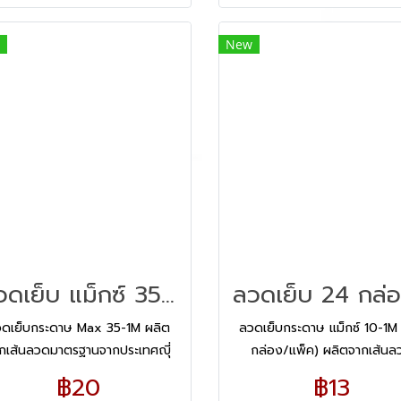
New
ลวดเย็บ แม็กซ์ 35-1M
ดเย็บกระดาษ Max 35-1M ผลิต
ลวดเย็บกระดาษ แม็กซ์ 10-1M
กเส้นลวดมาตรฐานจากประเทศญุี่
กล่อง/แพ็ค) ผลิตจากเส้นล
น แข็งแรง ไม่เป็นสนิม ไม่หักงอ ไม่
คุณภาพดีจากประเทศญี่ปุ่น แข
฿20
฿13
ติดขัดขณะใช้งาน
นุ่มมือ เย็บง่าย ไม่หักงอขณะใ