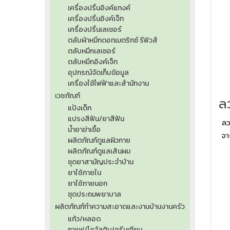
เครื่องปริ้นอิงค์แทงค์
เครื่องปริ้นอิงค์เจ็ท
เครื่องปริ้นเลเซอร์
ตลับผ้าหมึกดอทเมตริกซ์ รีฟิวส์
ตลับหมึกเลเซอร์
ตลับหมึกอิงค์เจ็ท
อุปกรณ์จัดเก็บข้อมูล
เครื่องใช้ไฟฟ้าและสำนักงาน
เวชภัณฑ์
แป้งเด็ก
แปรงสีฟัน/ยาสีฟัน
ลว
น้ำยาฆ่าเชื้อ
จา
ผลิตภัณฑ์ดูแลผิวกาย
ปุ่
ผลิตภัณฑ์ดูแลเส้นผม
ชุดยาสามัญประจำบ้าน
ยาใช้ภายใน
ยาใช้ภายนอก
ชุดประถมพยาบาล
ผลิตภัณฑ์ทำความสะอาดและงานบ้านงานครัว
แก้ว/หลอด
กาแฟ/โอวัลติน/ครีมเทียม