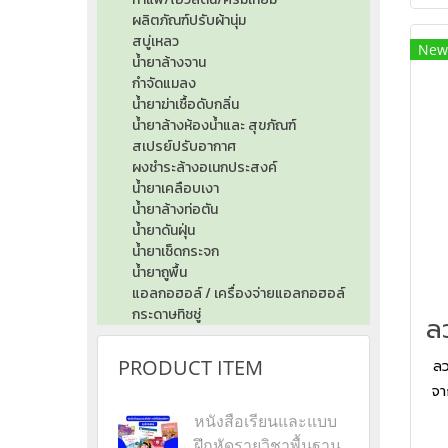
ผลิตภัณฑ์ปรับผ้านุ่ม
สบู่เหลว
New
น้ำยาล้างจาน
กำจัดแมลง
น้ำยาฆ่าเชื้อดับกลิ่น
น้ำยาล้างห้องน้ำและ สุขภัณฑ์
สเปรย์ปรับอากาศ
ผงชำระล้างอเนกประสงค์
น้ำยาเคลือบเงา
น้ำยาล้างท่อตัน
น้ำยาดันฝุ่น
น้ำยาเช็ดกระจก
น้ำยาถูพื้น
แอลกอฮอล์ / เครื่องจ่ายแอลกอฮอล์
กระดาษทิชชู่
PRODUCT ITEM
ลว
จา
ปุ่
หนังสือเรียนและแบบ
ฝึกหัดรายวิชาพื้นฐาน