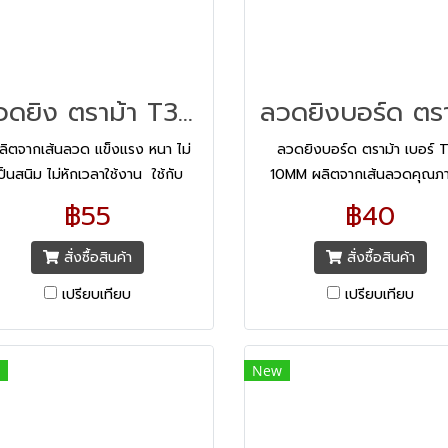
ลวดยิง ตราม้า T3-3MM
ิตจากเส้นลวด แข็งแรง หนา ไม่
ลวดยิงบอร์ด ตราม้า เบอร์ 
ป็นสนิม ไม่หักเวลาใช้งาน ใช้กับ
10MM ผลิตจากเส้นลวดคุณภ
รื่องยิงบอร์ดรุ่น H-8H, H-10H,
แข็งแรง ไม่เป็นสนิม ไม่หักงอ
฿55
฿40
H-14H, TG-A, TG-D, TG-HC
ขณะใช้งาน ด้วยปลายลวดแห
เทียบเท่าเบอร์ 24/6
ทำให้เย็บได้ลึก
สั่งซื้อสินค้า
สั่งซื้อสินค้า
เปรียบเทียบ
เปรียบเทียบ
New