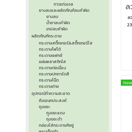
กาวแท่งเจล
ยางลบและผลิตภัณฑ์ลบคำผิด
ยางลบ
ลว
น้ำยาลบคำผิด
23
เทปลบคำผิด
สู
ผลิตภัณฑ์กระดาษ
ท
กระดาษสติ๊กเกอร์&สติ๊กเกอร์ใส
กระดาษโฟโต้
กระดาษแฟกซ์
แผ่นพลาสติกใส
กระดาษต่อเนื่อง
กระดาษปกการ์ดสี
กระดาษโน๊ต
New
กระดาษถ่าย
อุปกรณ์ทำความสะอาด
ถังเอนกประสงค์
ถุงขยะ
ถุุงขยะแดง
ถุงขยะดำ
กล่องใส่กระดาษทิชชู่
พรมเช็ดเท้า