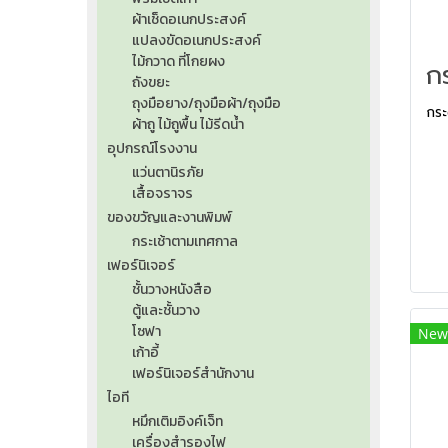
ผ้าเช็ดอเนกประสงค์
แปลงขัดอเนกประสงค์
ไม้กวาด ที่โกยผง
ถังขยะ
ถุงมือยาง/ถุงมือผ้า/ถุงมือ
กระ
ผ้าถู ไม้ถูพื้น ไม้รีดน้ำ
อุปกรณ์โรงงาน
แว่นตานิรภัย
เสื้อจราจร
ของขวัญและงานพิมพ์
กระเช้าตามเทศกาล
เฟอร์นิเจอร์
ชั้นวางหนังสือ
ตู้และชั้นวาง
โซฟา
New
เก้าอี้
เฟอร์นิเจอร์สำนักงาน
ไอที
หมึกเติมอิงค์เจ็ท
เครื่องสำรองไฟ