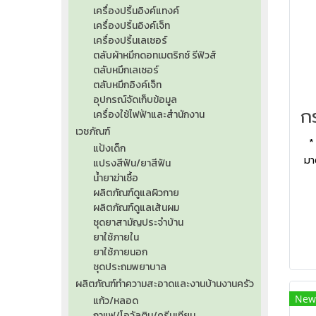
เครื่องปริ้นอิงค์แทงค์
เครื่องปริ้นอิงค์เจ็ท
เครื่องปริ้นเลเซอร์
ตลับผ้าหมึกดอทเมตริกซ์ รีฟิวส์
ตลับหมึกเลเซอร์
ตลับหมึกอิงค์เจ็ท
อุปกรณ์จัดเก็บข้อมูล
เครื่องใช้ไฟฟ้าและสำนักงาน
เวชภัณฑ์
*
แป้งเด็ก
มา
แปรงสีฟัน/ยาสีฟัน
น้ำยาฆ่าเชื้อ
ผลิตภัณฑ์ดูแลผิวกาย
ชั
ผลิตภัณฑ์ดูแลเส้นผม
แ
ชุดยาสามัญประจำบ้าน
อง
ยาใช้ภายใน
ชั้
ยาใช้ภายนอก
* 
ชุดประถมพยาบาล
ผลิตภัณฑ์ทำความสะอาดและงานบ้านงานครัว
เงิ
New
แก้ว/หลอด
เค
กาแฟ/โอวัลติน/ครีมเทียม