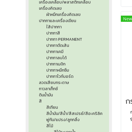
เครื่องเคลือบ/พลาสติกเคลือบ
ช่
เครื่องคิดเลข
เข้
ผ้าหมึกเครื่องคิดเลข
New
เล
ปากกาและเครื่องเขียน
ใส้ปากกา
ปากกาสี
ปากกา PERMANENT
ปากกาตัดเส้น
ปากกาเคมี
ปากกาลบได้
ปากกาเมจิก
ปากกาหมึกซึม
ปากกาไวท์บอร์ด
ลวดเสียบกระดาษ
กาวลาเท็กซ์
ดินน้ำมัน
สี
สีเทียน
สีน้ำมัน/สีน้ำ/สีสเปรย์/สีอะคริลิค
9
พู่กัน/แปรง/ลูกกลิ้ง
สีไม้