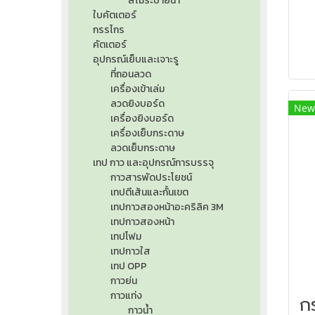
สีไม้ระบายน้ำ
ม
ใบคัตเตอร์
เพ
กรรไกร
เง
คัตเตอร์
ชัด
อุปกรณ์เย็บและเจาะรู
ที่ถอนลวด
ปรุ
เครื่องเข้าเล่ม
กร
ลวดยิงบอร์ด
New
เครื่องยิงบอร์ด
เค
เครื่องเย็บกระดาษ
ลวดเย็บกระดาษ
เทป กาว และอุปกรณ์การบรรจุ
กาวสารพัดประโยชน์
เทปตีเส้นและกั้นเขต
เทปกาวสองหน้าอะคริลิค 3M
เทปกาวสองหน้า
เทปโฟม
เทปกาวใส
เทป OPP
กาวย่น
กาวแท่ง
กาวน้ำ