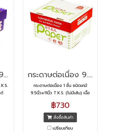
กระดาษต่อเนื่อง 9x11 2ชั้น แบบเคมี
กระดาษต่อเนื่อง 9.5x11 1ชั้น/2000
.K.S.
กระดาษต่อเนื่อง 1 ชั้น ชนิดเคมี
ด้
9.5นิ้วx11นิ้ว T.K.S. (ไม่มีเส้น) เนื้อ
แผ่น
กระดาษคาร์บอนคุณภาพสูง ได้
฿730
ให้
มาตรฐานตามน้ำหนักแกรมทุกแผ่น
และ
เพื่อให้ได้งานพิมพ์สำเนาใบเสร็จรับ
สั่งซื้อสินค้า
ั้นที่
เงิน หรือใบกำกับภาษีแต่ละสำเนา คม
เปรียบเทียบ
ิมพ์
ชัดทุกตัวอักษร อ่านง่าย ไม่เลอะเลือน