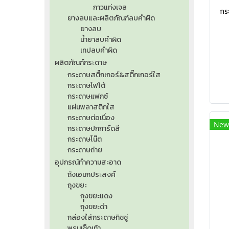
กาวแท่งเจล
กร
ยางลบและผลิตภัณฑ์ลบคำผิด
ยางลบ
น้ำยาลบคำผิด
เทปลบคำผิด
ผลิตภัณฑ์กระดาษ
กระดาษสติ๊กเกอร์&สติ๊กเกอร์ใส
กระดาษโฟโต้
กระดาษแฟกซ์
แผ่นพลาสติกใส
กระดาษต่อเนื่อง
New
กระดาษปกการ์ดสี
กระดาษโน๊ต
กระดาษถ่าย
อุปกรณ์ทำความสะอาด
ถังเอนกประสงค์
ถุงขยะ
ถุุงขยะแดง
ถุงขยะดำ
กล่องใส่กระดาษทิชชู่
พรมเช็ดเท้า