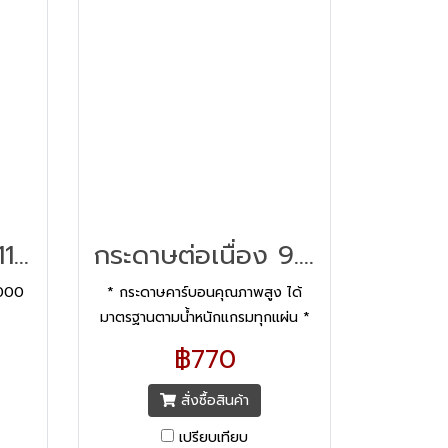
(หัว
กระดาษต่อเนื่อง 11x11 2ชั้น/1000
กระดาษต่อเนื่อง 9.5x5.5 2ชั้น/1000
1000
* กระดาษคาร์บอนคุณภาพสูง ได้
มาตรฐานตามน้ำหนักแกรมทุกแผ่น *
ตัวอักษรในกระดาษสำเนาคมเข้ม
฿770
ชัดเจน * ไร้เส้นบรรทัด เพื่อรองรับ
แบบฟอร์มที่ออกแบบเองหรือโดย
สั่งซื้อสินค้า
องค์กร * ปรุฉีกง่าย มีระบบการซ้อน
เปรียบเทียบ
ชั้นที่ดี ทำให้กระดาษไม่ติดเครื่องพิมพ์