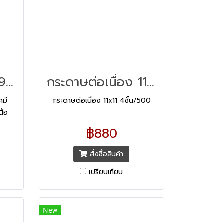
กระดาษต่อเนื่อง 9x5.5 2ชั้น/1000
กระดาษต่อเนื่อง 11x11 4ชั้น/500
คมี
กระดาษต่อเนื่อง 11x11 4ชั้น/500
ื้อ
ด้
฿880
แผ่น
จรับ
สั่งซื้อสินค้า
นา คม
เปรียบเทียบ
ะเลือน
 ทำให้
ะดุด
New
บ