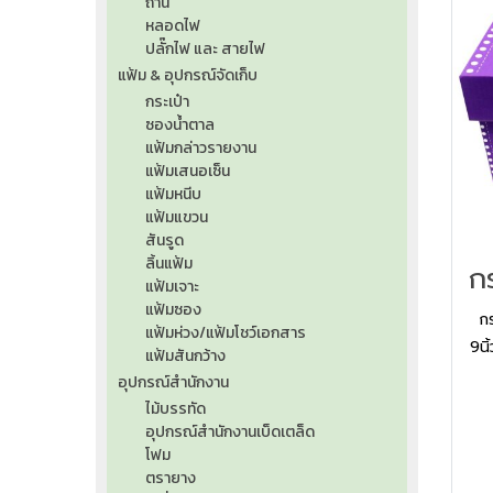
ถ่าน
หลอดไฟ
ปลั๊กไฟ และ สายไฟ
แฟ้ม & อุปกรณ์จัดเก็บ
กระเป๋า
ซองน้ำตาล
แฟ้มกล่าวรายงาน
แฟ้มเสนอเซ็น
แฟ้มหนีบ
แฟ้มแขวน
สันรูด
ลิ้นแฟ้ม
แฟ้มเจาะ
แฟ้มซอง
กร
แฟ้มห่วง/แฟ้มโชว์เอกสาร
9นิ
แฟ้มสันกว้าง
คุ
อุปกรณ์สำนักงาน
แกร
ไม้บรรทัด
ช่
อุปกรณ์สำนักงานเบ็ดเตล็ด
โฟม
แล
ตรายาง
ชั้