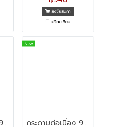
แผ่น
จรับ
สั่งซื้อสินค้า
นา คม
เปรียบเทียบ
ะเลือน
 ทำให้
ะดุด
New
บ
(หัว
กระดาษต่อเนื่อง 9x11 3ชั้น
กระดาษต่อเนื่อง 9x11 1ชั้น/2000