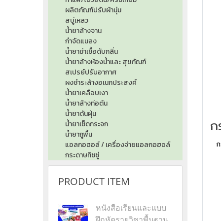
เข
ผลิตภัณฑ์ปรับผ้านุ่ม
: แ
สบู่เหลว
น้ำยาล้างจาน
กำจัดแมลง
น้ำยาฆ่าเชื้อดับกลิ่น
น้ำยาล้างห้องน้ำและ สุขภัณฑ์
สเปรย์ปรับอากาศ
ผงชำระล้างอเนกประสงค์
น้ำยาเคลือบเงา
น้ำยาล้างท่อตัน
น้ำยาดันฝุ่น
น้ำยาเช็ดกระจก
น้ำยาถูพื้น
ก
แอลกอฮอล์ / เครื่องจ่ายแอลกอฮอล์
กระดาษทิชชู่
PRODUCT ITEM
หนังสือเรียนและแบบ
ฝึกหัดรายวิชาพื้นฐาน